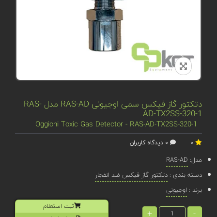
دتکتور گاز فیکس سمی اوجیونی RAS-AD مدل RAS-
AD-TX2SS-320-1
Oggioni Toxic Gas Detector - RAS-AD-TX2SS-320-1
0
0 دیدگاه کاربران
مدل:
RAS-AD
دسته بندی :
دتکتور گاز فیکس ضد انفجار
برند :
اوجیونی
ثبت استعلام
+
-