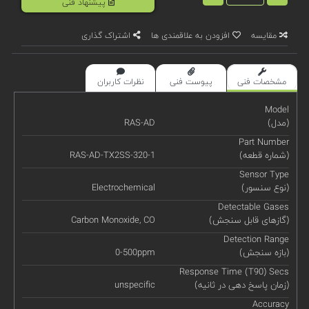
پیشنهاد فنی
مقایسه
افزودن به علاقمندی ها
اشتراک گذاری
مشخصات فنی
پیوست فنی
نظرات کاربران
Model
(مدل)
RAS-AD
Part Number
(شماره قطعه)
RAS-AD-TX2SS-320-1
Sensor Type
(نوع سنسور)
Electrochemical
Detectable Gases
(گازهای قابل سنجش)
Carbon Monoxide, CO
Detection Range
(بازه سنجش)
0-500ppm
Response Time (T90) Secs
(زمان پاسخ دهی در ثانیه)
unspecific
Accuracy