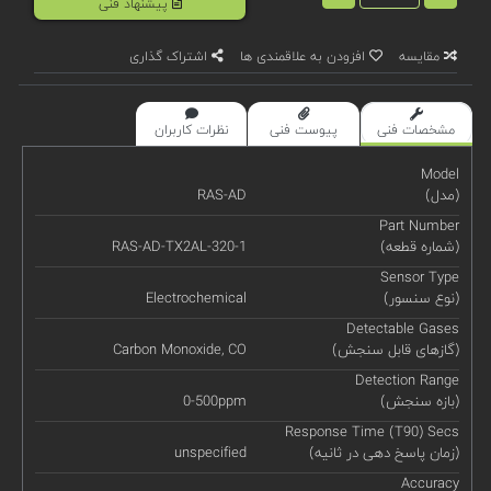
پیشنهاد فنی
مقایسه
افزودن به علاقمندی ها
اشتراک گذاری
مشخصات فنی
پیوست فنی
نظرات کاربران
Model
(مدل)
RAS-AD
Part Number
(شماره قطعه)
RAS-AD-TX2AL-320-1
Sensor Type
(نوع سنسور)
Electrochemical
Detectable Gases
(گازهای قابل سنجش)
Carbon Monoxide, CO
Detection Range
(بازه سنجش)
0-500ppm
Response Time (T90) Secs
(زمان پاسخ دهی در ثانیه)
unspecified
Accuracy