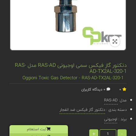
دتکتور گاز فیکس سمی اوجیونی RAS-AD مدل RAS-
AD-TX2AL-320-1
Oggioni Toxic Gas Detector - RAS-AD-TX2AL-320-1
0
0 دیدگاه کاربران
مدل:
RAS-AD
دسته بندی :
دتکتور گاز فیکس ضد انفجار
برند :
اوجیونی
ثبت استعلام
+
-