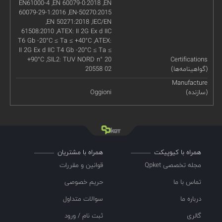
EN61000-4 ,EN 60079-0:2018 ,EN
60079-29-1:2016 ,EN-50270:2015
,EN 50271:2018 ,IEC/EN
61508:2010 ,ATEX: II 2G Ex d IIC
T6 Gb -20°C ≤ Ta ≤ +40°C ,ATEX:
II 2G Ex d IIC T4 Gb -20°C ≤ Ta ≤
+90°C ,SIL2: TUV NORD n° 20
Certifications
(گواهینامه‌ها)
20558 02
Manufacture
(سازنده)
Oggioni
همراه با کیوپیکت
همراه با مشتریان
مجله تخصصی Qpket
قوانین و مقررات
تماس با ما
حریم خصوصی
درباره ما
سوالات متداول
گالری
ثبت نام / ورود