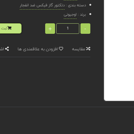
دسته بندی :
دتکتور گاز فیکس ضد انفجار
برند :
اوجیونی
+
-
ثبت ا
مقایسه
افزودن به علاقمندی ها
اشت