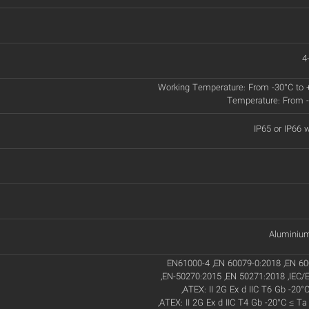
4
Working Temperature: From -30°C to 
Temperature: From -
IP65 or IP66 w
Aluminiu
EN61000-4 ,EN 60079-0:2018 ,EN 60
,EN-50270:2015 ,EN 50271:2018 ,IEC/
,ATEX: II 2G Ex d IIC T6 Gb -20°
,ATEX: II 2G Ex d IIC T4 Gb -20°C ≤ Ta