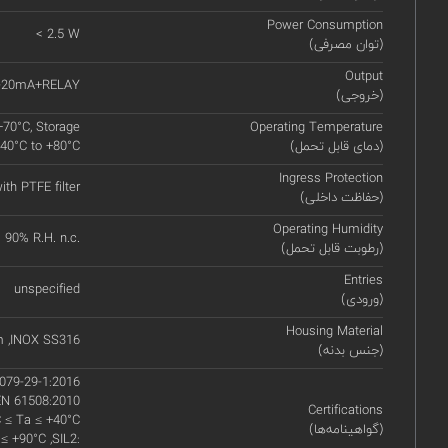
Power Consumption
< 2.5 W
(توان مصرفی)
Output
-20mA+RELAY
(خروجی)
+70°C, Storage
Operating Temperature
(دمای قابل تحمل)
40°C to +80°C
Ingress Protection
ith PTFE filter
(حفاظت داخلی)
Operating Humidity
90% R.H. n.c.
(رطوبت قابل تحمل)
Entries
unspecified
(ورودی)
Housing Material
m ,INOX SS316
(جنس بدنه)
079-29-1:2016
EN 61508:2010
Certifications
C ≤ Ta ≤ +40°C
(گواهینامه‌ها)
 ≤ +90°C ,SIL2: