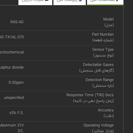
Model
RAS-AD
(مدل)
Part Number
AD-TX1AL-370
(شماره قطعه)
Sensor Type
ectrochemical
(نوع سنسور)
Detectable Gases
ulphur dioxide
(گازهای قابل سنجش)
Detection Range
0-20ppm
(بازه سنجش)
Response Time (T90) Secs
unspecified
(زمان پاسخ دهی در ثانیه)
Accuracy
±5% F.S.
(دقت)
, Maximum 31V
Operating Voltage
(ولتاژ عملکرد)
DC.