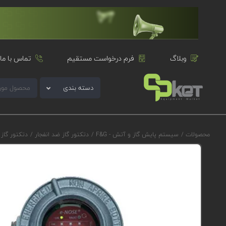
وبلاگ
فرم درخواست مستقیم
تماس با ما
دسته بندی
محصولات
/
سیستم پایش گاز و آتش - F&G
/
دتکتور گاز ضد انفجار
/
دتکتور گاز