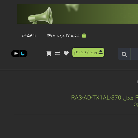
شنبه 17 مرداد 1405
۰۳:۵۴:۱۲
ورود
/
ثبت نام
Og