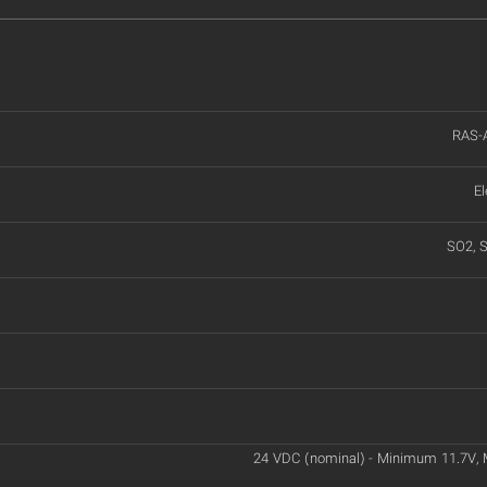
RAS-
El
SO2, S
24 VDC (nominal) - Minimum 11.7V