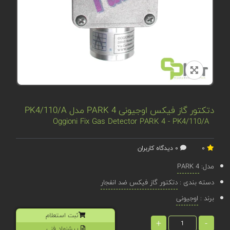
دتکتور گاز فیکس اوجیونی PARK 4 مدل PK4/110/A
Oggioni Fix Gas Detector PARK 4 - PK4/110/A
0
0 دیدگاه کاربران
مدل:
PARK 4
دسته بندی :
دتکتور گاز فیکس ضد انفجار
برند :
اوجیونی
ثبت استعلام
+
-
پیشنهاد فنی