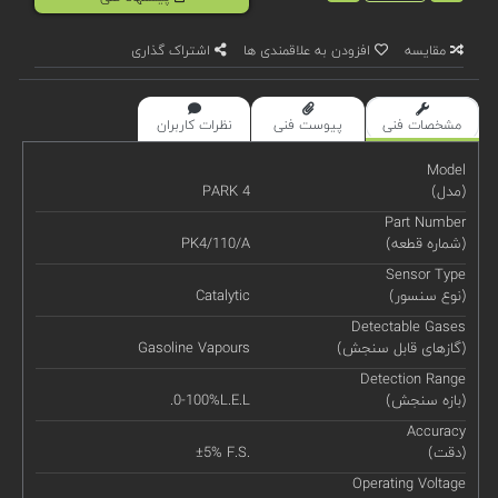
مقایسه
افزودن به علاقمندی ها
اشتراک گذاری
مشخصات فنی
پیوست فنی
نظرات کاربران
Model
(مدل)
PARK 4
Part Number
(شماره قطعه)
PK4/110/A
Sensor Type
(نوع سنسور)
Catalytic
Detectable Gases
(گازهای قابل سنجش)
Gasoline Vapours
Detection Range
(بازه سنجش)
.0-100%L.E.L
Accuracy
(دقت)
±5% F.S.
Operating Voltage