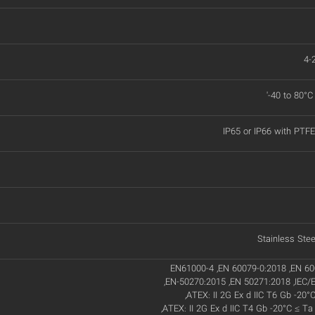
4-
'-40 to 80°C
IP65 or IP66 with PTFE 
Stainless Ste
EN61000-4 ,EN 60079-0:2018 ,EN 60
,EN-50270:2015 ,EN 50271:2018 ,IEC/
,ATEX: II 2G Ex d IIC T6 Gb -20°
,ATEX: II 2G Ex d IIC T4 Gb -20°C ≤ Ta