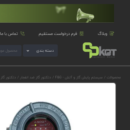
وبلاگ
فرم درخواست مستقیم
تماس با ما
دسته بندی
محصولات
/
سیستم پایش گاز و آتش - F&G
/
دتکتور گاز ضد انفجار
/
دتکتور گاز