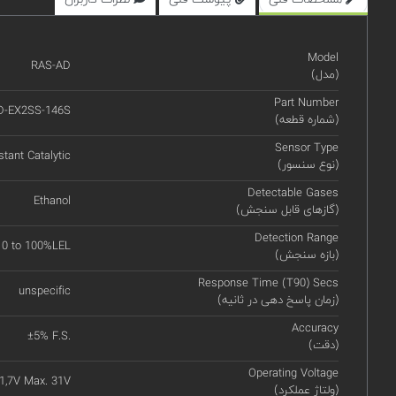
Model
RAS-AD
(مدل)
Part Number
D-EX2SS-146S
(شماره قطعه)
Sensor Type
stant Catalytic
(نوع سنسور)
Detectable Gases
Ethanol
(گازهای قابل سنجش)
Detection Range
0 to 100%LEL
(بازه سنجش)
Response Time (T90) Secs
unspecific
(زمان پاسخ دهی در ثانیه)
Accuracy
±5% F.S.
(دقت)
Operating Voltage
11,7V Max. 31V
(ولتاژ عملکرد)