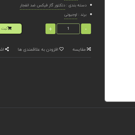
دسته بندی :
دتکتور گاز فیکس ضد انفجار
برند :
اوجیونی
+
-
ثبت ا
مقایسه
افزودن به علاقمندی ها
اشت