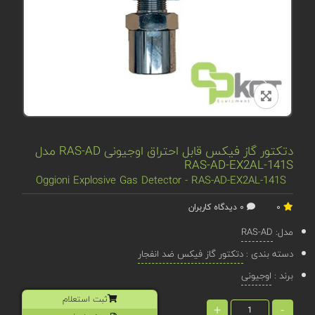
دتکتور گاز فیکس قابل احتراق اوجیونی RAS-AD مدل
RAS-AD-EX2AL-141S
Oggioni Explosive Gas Detector - RAS-AD-EX2AL-141S
0
0 دیدگاه کاربران
مدل:
RAS-AD
دسته بندی :
دتکتور گاز فیکس ضد انفجار
برند :
اوجیونی
ثبت استعلام
+
-