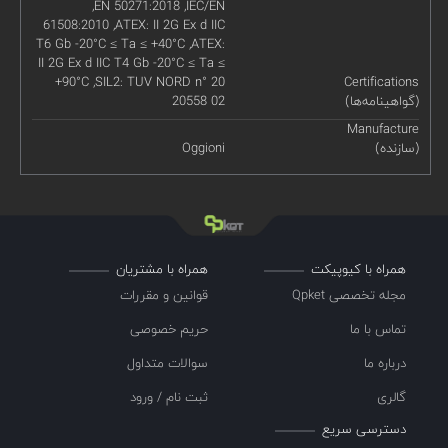
,EN 50271:2018 ,IEC/EN
61508:2010 ,ATEX: II 2G Ex d IIC
T6 Gb -20°C ≤ Ta ≤ +40°C ,ATEX:
II 2G Ex d IIC T4 Gb -20°C ≤ Ta ≤
+90°C ,SIL2: TUV NORD n° 20
Certifications
(گواهینامه‌ها)
20558 02
Manufacture
(سازنده)
Oggioni
همراه با کیوپیکت
همراه با مشتریان
مجله تخصصی Qpket
قوانین و مقررات
تماس با ما
حریم خصوصی
درباره ما
سوالات متداول
گالری
ثبت نام / ورود
دسترسی سریع