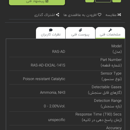
پیشنهاد فنی
مقایسه
افزودن به علاقمندی ها
اشتراک گذاری
مشخصات فنی
پیوست فنی
نظرات کاربران
Model
(مدل)
RAS-AD
Part Number
(شماره قطعه)
RAS-AD-EX2AL-141S
Sensor Type
(نوع سنسور)
Poison resistant Catalytic
Detectable Gases
(گازهای قابل سنجش)
Ammonia, NH3
Detection Range
(بازه سنجش)
0 - 2.00%Vol.
Response Time (T90) Secs
(زمان پاسخ دهی در ثانیه)
unspecific
Accuracy