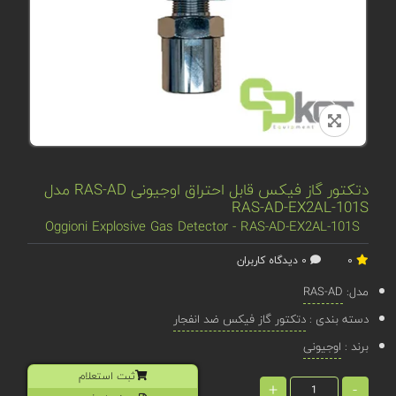
دتکتور گاز فیکس قابل احتراق اوجیونی RAS-AD مدل
RAS-AD-EX2AL-101S
Oggioni Explosive Gas Detector - RAS-AD-EX2AL-101S
0
0 دیدگاه کاربران
مدل:
RAS-AD
دسته بندی :
دتکتور گاز فیکس ضد انفجار
برند :
اوجیونی
ثبت استعلام
+
-