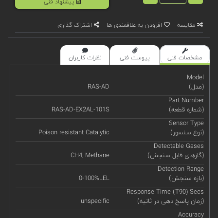
پیشنهاد فنی
مقایسه
افزودن به علاقمندی ها
اشتراک گذاری
مشخصات فنی
پیوست فنی
نظرات کاربران
Model
(مدل)
RAS-AD
Part Number
(شماره قطعه)
RAS-AD-EX2AL-101S
Sensor Type
(نوع سنسور)
Poison resistant Catalytic
Detectable Gases
(گازهای قابل سنجش)
CH4, Methane
Detection Range
(بازه سنجش)
0-100%LEL
Response Time (T90) Secs
(زمان پاسخ دهی در ثانیه)
unspecific
Accuracy