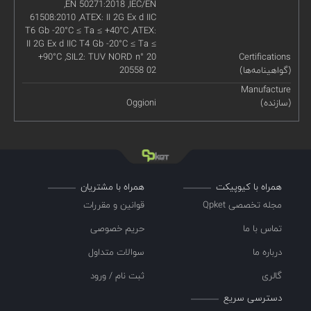
,EN 50271:2018 ,IEC/EN
61508:2010 ,ATEX: II 2G Ex d IIC
T6 Gb -20°C ≤ Ta ≤ +40°C ,ATEX:
II 2G Ex d IIC T4 Gb -20°C ≤ Ta ≤
+90°C ,SIL2: TUV NORD n° 20
Certifications
(گواهینامه‌ها)
20558 02
Manufacture
(سازنده)
Oggioni
همراه با کیوپیکت
همراه با مشتریان
مجله تخصصی Qpket
قوانین و مقررات
تماس با ما
حریم خصوصی
درباره ما
سوالات متداول
گالری
ثبت نام / ورود
دسترسی سریع