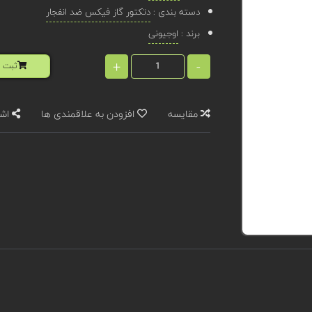
دسته بندی :
دتکتور گاز فیکس ضد انفجار
برند :
اوجیونی
+
-
ثبت ا
مقایسه
افزودن به علاقمندی ها
اشت