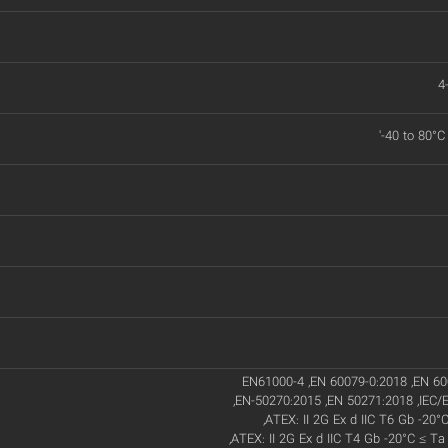
4
'-40 to 80°C
EN61000-4 ,EN 60079-0:2018 ,EN 60
,EN-50270:2015 ,EN 50271:2018 ,IEC/
,ATEX: II 2G Ex d IIC T6 Gb -20°
,ATEX: II 2G Ex d IIC T4 Gb -20°C ≤ Ta