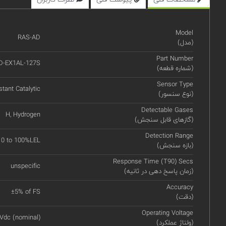
Model
RAS-AD
(مدل)
Part Number
D-EX1AL-127S
(شماره قطعه)
Sensor Type
stant Catalytic
(نوع سنسور)
Detectable Gases
H, Hydrogen
(گازهای قابل سنجش)
Detection Range
0 to 100%LEL
(بازه سنجش)
Response Time (T90) Secs
unspecific
(زمان پاسخ دهی در ثانیه)
Accuracy
±5% of FS
(دقت)
Operating Voltage
Vdc (nominal)
(ولتاژ عملکرد)