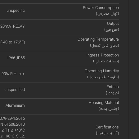
Power Consumption
unspecific
(توان مصرفی)
Output
-20mA+RELAY
(خروجی)
Operating Temperature
 (-40 to 176°F)
(دمای قابل تحمل)
Ingress Protection
IP66 ,IP65
(حفاظت داخلی)
Operating Humidity
90% R.H. n.c.
(رطوبت قابل تحمل)
Entries
unspecified
(ورودی)
Housing Material
Aluminium
(جنس بدنه)
079-29-1:2016
EN 61508:2010
Certifications
C ≤ Ta ≤ +40°C
(گواهینامه‌ها)
 ≤ +90°C ,SIL2: