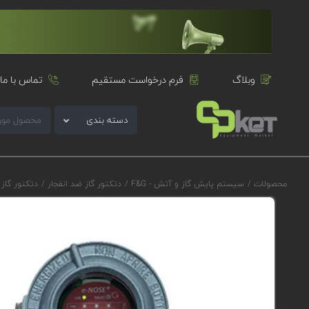
وبلاگ
فرم درخواست مستقیم
تماس با ما
دسته بندی
محصولات
/
سیستم پایش گاز و آتش - F&G
/
دتکتور گاز ضد انفجار
/
دتکتور گاز