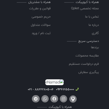
همراه با کیوپیکت
همراه با مشتریان
مجله تخصصی Qpket
قوانین و مقررات
تماس با ما
حریم خصوصی
درباره ما
سوالات متداول
گالری
ثبت نام / ورود
دسترسی سریع
برندها
مقایسه محصولات
فرم درخواست مستقیم
پیگیری سفارش
88222805-06 - 021
09361255000
همراه با کیوپیکت