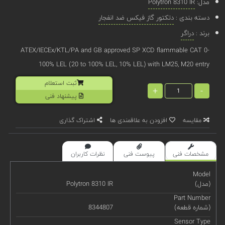
مدل:
Polytron 8310 IR
دسته بندی :
دتکتور گاز فیکس ضد انفجار
برند :
دراگر
ATEX/IECEx/KTL/PA and GB approved SP XCD flammable CAT 0-
100% LEL (20 to 100% LEL, 10% LEL) with LM25, M20 entry
ثبت استعلام
+
-
پیشنهاد فنی
مقایسه
افزودن به علاقمندی ها
اشتراک گذاری
مشخصات فنی
پیوست فنی
نظرات کاربران
Model
(مدل)
Polytron 8310 IR
Part Number
(شماره قطعه)
8344807
Sensor Type