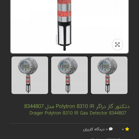
دتکتور گاز دراگر Polytron 8310 IR مدل 8344807
8344807 Drager Polytron 8310 IR Gas Detector
0
0 دیدگاه کاربران