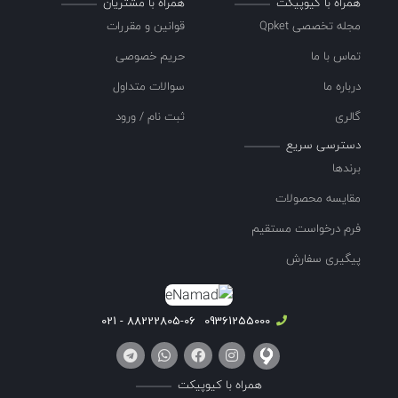
همراه با کیوپیکت
همراه با مشتریان
مجله تخصصی Qpket
قوانین و مقررات
تماس با ما
حریم خصوصی
درباره ما
سوالات متداول
گالری
ثبت نام / ورود
دسترسی سریع
برندها
مقایسه محصولات
فرم درخواست مستقیم
پیگیری سفارش
88222805-06 - 021
09361255000
همراه با کیوپیکت