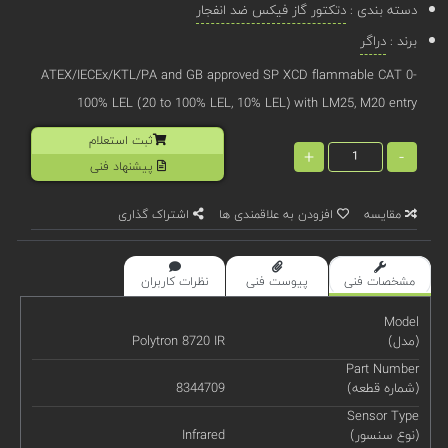
دسته بندی :
دتکتور گاز فیکس ضد انفجار
برند :
دراگر
ATEX/IECEx/KTL/PA and GB approved SP XCD flammable CAT 0-
100% LEL (20 to 100% LEL, 10% LEL) with LM25, M20 entry
ثبت استعلام
+
-
پیشنهاد فنی
مقایسه
افزودن به علاقمندی ها
اشتراک گذاری
مشخصات فنی
پیوست فنی
نظرات کاربران
Model
(مدل)
Polytron 8720 IR
Part Number
(شماره قطعه)
8344709
Sensor Type
(نوع سنسور)
Infrared