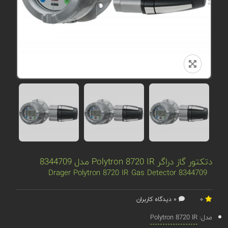
دتکتور گاز دراگر Polytron 8720 IR مدل 8344709
8344709 Drager Polytron 8720 IR Gas Detector
0
0 دیدگاه کاربران
مدل:
Polytron 8720 IR