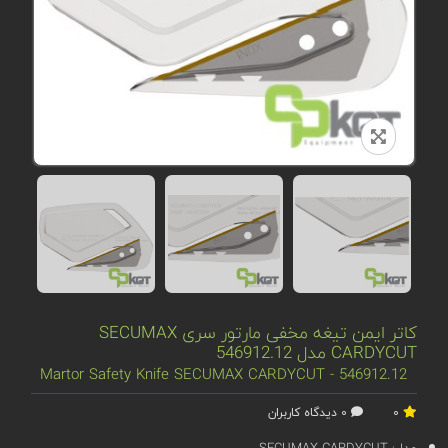
کاتر ایمن تیغه مخفی مارتور سری SECUMAX
CARDYCUT مدل 546912.12
Martor Safety Knife SECUMAX CARDYCUT - 546912.12
0
0 دیدگاه کاربران
مدل:
SECUMAX CARDYCUT