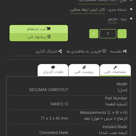
دسته بندی :
کاتر ایمن تیغه مخفی
برند :
مارتور
ثبت استعلام
+
-
پیشنهاد فنی
مقایسه
افزودن به علاقمندی ها
اشتراک گذاری
مشخصات فنی
پیوست فنی
نظرات کاربران
Model
(مدل)
SECUMAX CARDYCUT
Part Number
(شماره قطعه)
546912.12
Measurements (L x W x H)
ابعاد (طول x عرض x ارتفاع)
71 x 3 x 43 mm
Instaled Blade
(تیغه نصب شده)
Concealed blade