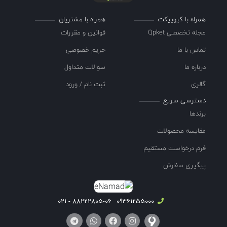
همراه با کیوپیکت
همراه با مشتریان
مجله تخصصی Qpket
قوانین و مقررات
تماس با ما
حریم خصوصی
درباره ما
سوالات متداول
گالری
ثبت نام / ورود
دسترسی سریع
برندها
مقایسه محصولات
فرم درخواست مستقیم
پیگیری سفارش
88222805-06 - 021
09361255000