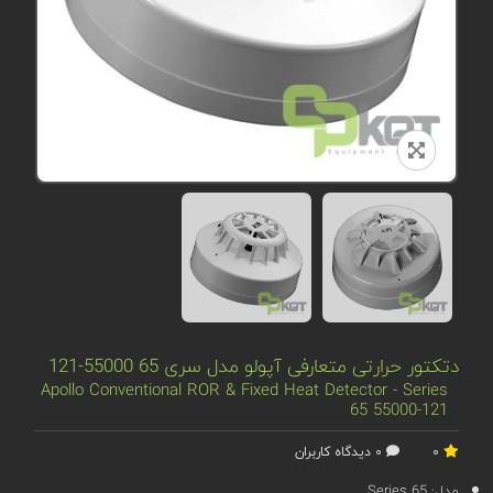
دتکتور حرارتی متعارفی آپولو مدل سری 65 55000-121
Apollo Conventional ROR & Fixed Heat Detector - Series
65 55000-121
0
0 دیدگاه کاربران
مدل:
Series 65