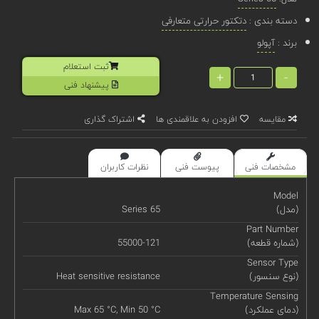
دسته بندی :
دتکتور حرارتی متعارفی
برند :
آپولو
ثبت استعلام
+
-
پیشنهاد فنی
مقایسه
افزودن به علاقمندی ها
اشتراک گذاری
مشخصات فنی
پیوست فنی
نظرات کاربران
Model
(مدل)
Series 65
Part Number
(شماره قطعه)
55000-121
Sensor Type
(نوع سنسور)
Heat sensitive resistance
Temperature Sensing
(دمای عملکرد)
Max 65 °C, Min 50 °C