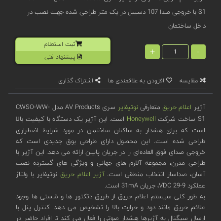
S1 با خروجی صدا 107 دسیبل در یک متر طراحی شده جهت نصب در
داخل ساختمان
ثبت استعلام
+
-
پیشنهاد فنی
مقایسه
افزودن به علاقمندی ها
اشتراک گذاری
آژیر
اعلام حریق
متعارفی
نوتیفایر
سری AV Products مدل CWSO-WW-
S1 ساخت شرکت
Honeywell
است. این آژیر یک دستگاه با کیفیت بالا
است که برای هشدار به ساکنان ساختمان در مورد شرایط اضطراری
طراحی شده است. این محصول دارای طراحی بوق جدیدی است که
خروجی صدای فوق ‌العاده‌ای را در جریان پایین ارائه می ‌دهد. این آژیر با
طراحی مدرن، مجموعه آلارم های جهانی و ویژگی های گسترده نصب
آسان، صداساز انتخاب منطقی است.
آژیر اعلام حریق
نوتیفایر با ولتاژ
عملکرد 9-29 VDC، جریان 31mA است.
به طور کلی سیستم اعلام حریق از طریق دتکتور ها و شستی ها وجود
علائم حریق مانند دود و حرارت بالا را تشخیص می دهد. کنترل پنل با
ارسال سیگنال به آژیرها هشدار صوتی را فعال می کند تا افراد حاضر در