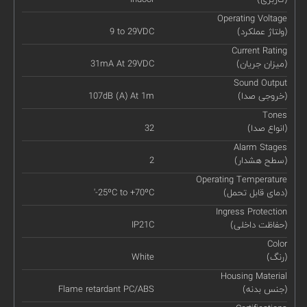
Operating Voltage
(ولتاژ عملکرد)
9 to 29VDC
Current Rating
(میزان جریان)
31mA At 29VDC
Sound Output
(خروجی صدا)
107dB (A) At 1m
Tones
(انواع صدا)
32
Alarm Stages
(سطح هشدار)
2
Operating Temperature
(دمای قابل تحمل)
'-25ºC to +70ºC
Ingress Protection
(حفاظت داخلی)
IP21C
Color
(رنگ)
White
Housing Material
(جنس بدنه)
Flame retardant PC/ABS