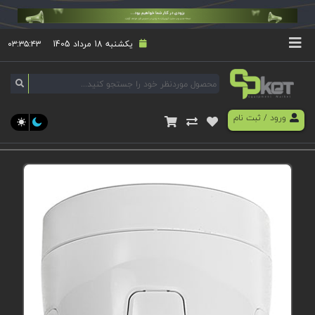
یکشنبه 18 مرداد 1405
۰۳:۳۵:۴۳
ورود
/
ثبت نام