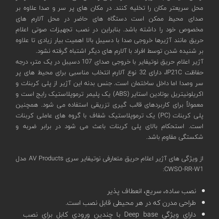
محل سریعتر مکان را تخلیه کنند. در مکان های پر سر و صدا علاوه بر
صدای محیط ممکن است دستگاه های حاضر در محل آلارم های
مخصوص خود را داشته باشد. بنابراین در نصب تجهیزات صوتی اعلام
حریق مانند آژیرها خروجی صدا با دسیبل بالا اهمیت بیار زیادی تا علاوه
بر شنیده شدن توسط افراد با آلارم های دیگر اشتباه گرفته نشود.
آژیر اعلام حریق نوتیفایر با خروجی صدای 107 دسیبل در یک متر، درجه
حفاظت IP21C، دارای 32 نوع آلارم انتخاب مناسبی برای محیط های پر
سر وصدا اما داخل ساختمان است. جنس بدنه این آژیر از پلی کربنات و
اکریلونیتریل بوتادین استایر (ABS) یک پلیمر ترموپلاستیک رایج است و
معمولاً برای کاربردهای قالب گیری تزریقی استفاده می شود. همچنین
پلی کربنات (PC) یک ترموپلاستیک شفاف با گروه های عاملی کربنات
است. استحکام بالای پلی کربنات باعث می شود در برابر ضربه و
شکستگی مقاوم باشد.
از ویژگی های آژیر اعلام حریق متعارفی نوتیفایر سری AV Products مدل
CWSO-RR-W1:
نصب ساده، سریع، انعطاف پذیر
طراحی مدرن که در هر محیطی قابل نصب است.
دارای ویژگی Deep base با چندین ورودی کابل برای نصب