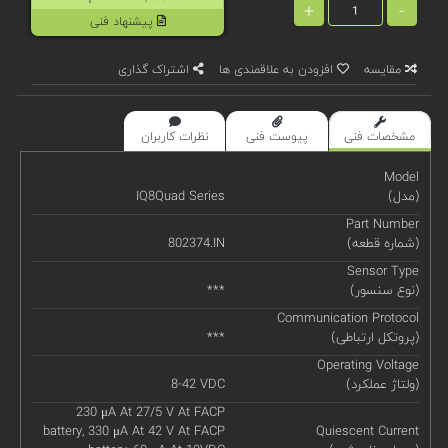
+
-
پیشنهاد فنی
مقایسه
افزودن به علاقمندی ها
اشتراک گذاری
مشخصات فنی
پیوست فنی
نظرات کاربران
Model
(مدل)
IQ8Quad Series
Part Number
(شماره قطعه)
802374.IN
Sensor Type
(نوع سنسور)
***
Communication Protocol
(پروتکل ارتباطی)
***
Operating Voltage
(ولتاژ عملکرد)
8-42 VDC
230 μA At 27/5 V At FACP
battery, 330 μA At 42 V At FACP
Quiescent Current