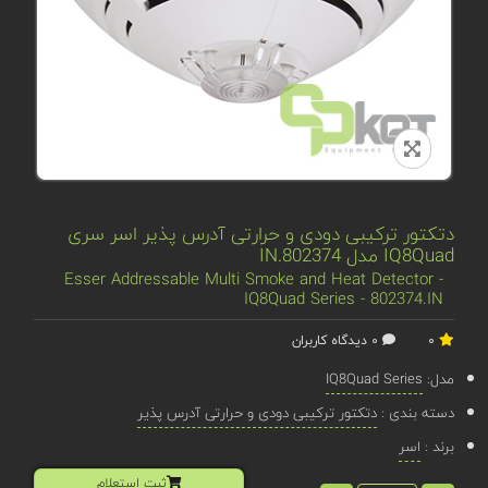
دتکتور ترکیبی دودی و حرارتی آدرس پذیر اسر سری
IQ8Quad مدل 802374.IN
Esser Addressable Multi Smoke and Heat Detector -
IQ8Quad Series - 802374.IN
0
0 دیدگاه کاربران
مدل:
IQ8Quad Series
دسته بندی :
دتکتور ترکیبی دودی و حرارتی آدرس پذیر
برند :
اسر
ثبت استعلام