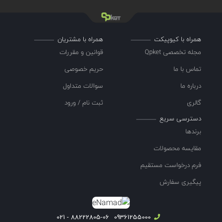
همراه با کیوپیکت
همراه با مشتریان
مجله تخصصی Qpket
قوانین و مقررات
تماس با ما
حریم خصوصی
درباره ما
سوالات متداول
گالری
ثبت نام / ورود
دسترسی سریع
برندها
مقایسه محصولات
فرم درخواست مستقیم
پیگیری سفارش
88222805-06 - 021
09361255000