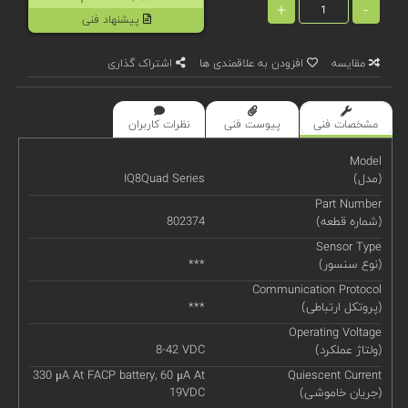
+
-
پیشنهاد فنی
مقایسه
افزودن به علاقمندی ها
اشتراک گذاری
مشخصات فنی
پیوست فنی
نظرات کاربران
Model
(مدل)
IQ8Quad Series
Part Number
(شماره قطعه)
802374
Sensor Type
(نوع سنسور)
***
Communication Protocol
(پروتکل ارتباطی)
***
Operating Voltage
(ولتاژ عملکرد)
8-42 VDC
330 μA At FACP battery, 60 μA At
Quiescent Current
(جریان خاموشی)
19VDC