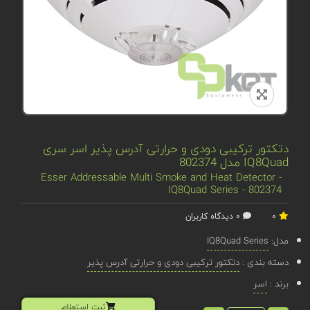
دتکتور ترکیبی دودی و حرارتی آدرس پذیر اسر سری
IQ8Quad مدل 802374
Esser Addressable Multi Smoke and Heat Detector -
IQ8Quad Series - 802374
0
0 دیدگاه کاربران
مدل:
IQ8Quad Series
دسته بندی :
دتکتور ترکیبی دودی و حرارتی آدرس پذیر
برند :
اسر
ثبت استعلام