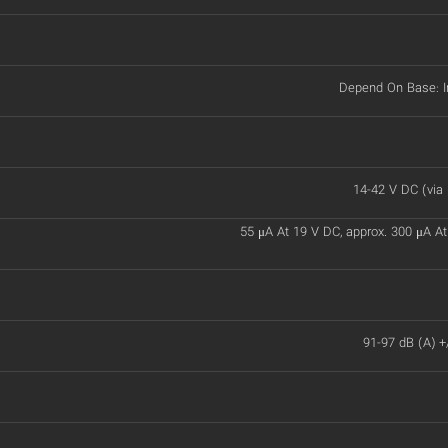
Depend On Base: I
14-42 V DC (via
55 μA At 19 V DC, approx. 300 μA A
91-97 dB (A) +