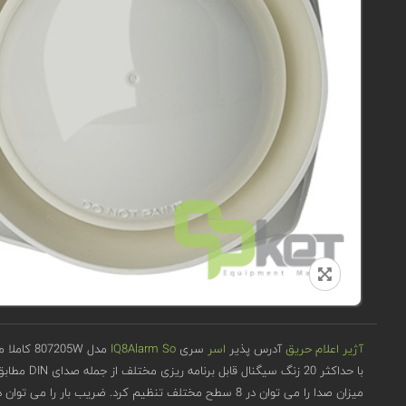
آژیر اعلام حریق
آدرس پذیر
اسر
سری
IQ8Alarm So
مدل 807205W کاملا مجهز به گذرگاه و اتصال کوتاه / مدار باز ارتجاعی، مطابق با EN 54-3 با زنگ های سیگنال یکپارچه برای سیگنال دهی هشدار صوتی.
با حداکثر 20 زنگ سیگنال قابل برنامه ریزی مختلف از جمله صدای DIN مطابق با DIN 33404 قسمت 3.
میزان صدا را می توان در 8 سطح مختلف تنظیم کرد. ضریب بار را می توان در 2 سطح مختلف تنظیم کرد.