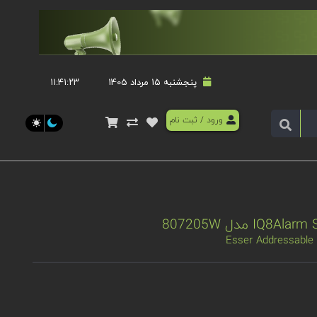
پنجشنبه 15 مرداد 1405
۱۱:۴۱:۲۳
ورود
/
ثبت نام
Esser Addressable 