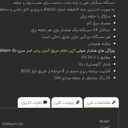
دستگاه سیگنال دهی با پایه تخت، مناسب برای نصب دیوار و سقف.
به صورت اختیاری، پایه IP قطعه شماره 806202 با ورودی کابل جانبی و محافظ ضد آب و هوا قابل نصب است.
سازگار با حلقه برقی
مصرف برق کم
حداکثر 64 دستگاه زنگ هشدار برای هر حلقه برق
هر دستگاه دزدگیر دارای عایق داخلی است
ماشه همزمان
ویژگی های هشدار صوتی
آژیر اعلام حریق آدرس پذیر
اسر سری IQ8Alarm So
مطابق با EN 54-3
فشار آکوستیک بالا
قابلیت برنامه ریزی حجم در 8 مرحله از طریق ابزار 8000
20 زنگ مختلف از جمله صدای DIN
مشخصات فنی
پیوست فنی
نظرات کاربران
Model
IQ8Alarm So
(مدل)