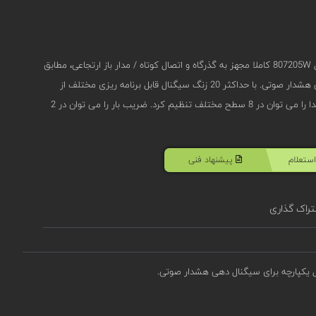
آژیر اعلام حریق آدرس پذیر اسر سری IQ8Alarm So مدل 807205W کاملا مجهز به گذرگاه و اتصال کوتاه / مدار باز ارتجاعی، مطابق
با EN 54-3 با زنگ های سیگنال یکپارچه برای سیگنال دهی هشدار صوتی. با حداکثر 20 زنگ سیگنال قابل برنامه ریزی مختلف از
جمله صدای DIN مطابق با DIN 33404 قسمت 3. میزان صدا را می توان در 8 سطح مختلف تنظیم کرد. ضریب بار را می توان در 2
ستعلام
پیشنهاد فنی
راک گذاری