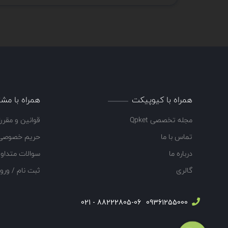
همراه با کیوپیکت
همراه با مشت
مجله تخصصی Qpket
قوانین و مقرر
تماس با ما
حریم خصوصی
درباره ما
سوالات متداو
گالری
ثبت نام / ورو
88222805-06 - 021
09361255000