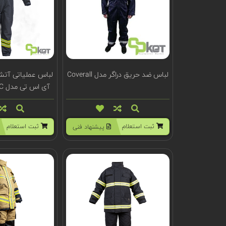
لباس ضد حریق دراگر مدل Coverall
لباس عملیاتی آت
آی اس تی مدل FYRPRO NXT-C
ثبت استعلام
ثبت استعلام
پیشنهاد فنی