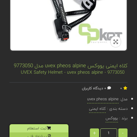
کلاه ایمنی یووکس uvex pheos alpine مدل 9773050
UVEX Safety Helmet - uvex pheos alpine - 9773050
0
0 دیدگاه کاربران
مدل:
uvex pheos alpine
دسته بندی :
کلاه ایمنی
برند :
یووکس
ثبت استعلام
+
-
پیشنهاد فنی