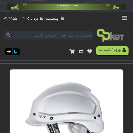
پنجشنبه 15 مرداد 1405
۰۲:۴۴:۵۵
ورود
/
ثبت نام