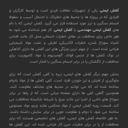
کفش ایمنی
یکی از تجهیزات حفاظت فردی است و توسط کارگران و
افرادی که در پروژه ها یا محیط های خطرناک با احتمال آسیب و سقوط
اجسام سنگین و تیز مورد استفاده قرار می گیرد. کفش ایمنی که با نام
های
کفش ایمنی مهندسی
یا
کفش ایمنی
کار هم شناخته می شود به
طور خاص برای محافظت در مقابل خطرات احتمالی محل کار مانند افتادن
اشیاء سوراخ شدن، خطرات الکتریکی، لغزش و نشت مواد شیمیایی
طراحی شده است. از مهم ترین ویژگی های این کفش ها دارای کلاهکی
در نوک کفش ها از جنس فولاد، آلومینیوم یا مواد کامپوزیت برای
محافظت از انگشتان پا در برابر اجسام سنگین یا فشار است.
بخش مهم دیگر کفش های ایمنی، زیره یا کفی کفش است که برای
جلوگیری از لغزش و لیز خوردن افراد است. کفی کفش ها از مواد بادوام
ساخته شده اند که می توانند در محیط های مختلف مقاومت کنند.
همچنین گاهی کفی ها دارای صفحه میانی است که از پاها در برابر
سوراخ های ناشی از اشیا تیز مانند میخ یا شیشه شکسته محافظت می
کند. قسمت رویه کفش ایمنی از مواد محکمی مانند چرم، مواد مصنوعی
ساخته می شود تا دوام و مقاومت خوبی در برابر سایش داشته باشند.
به طور خلاصه، کفش های ایمنی، کفش های تخصصی هستند که برای
محافظت از پا در برابر خطرات حین کار طراحی شده اند. این کفش ها