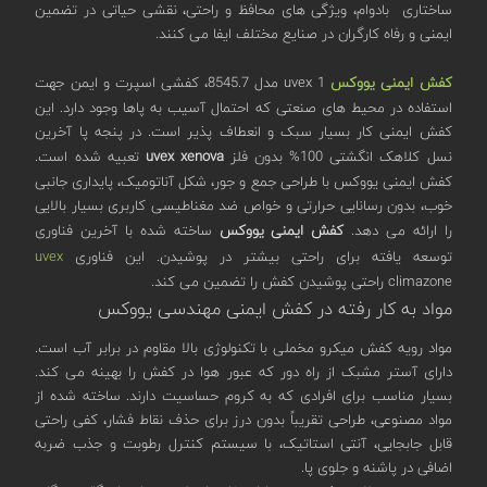
ساختاری بادوام، ویژگی های محافظ و راحتی، نقشی حیاتی در تضمین
ایمنی و رفاه کارگران در صنایع مختلف ایفا می کنند.
کفش ایمنی
یووکس
uvex 1 مدل 8545.7، کفشی اسپرت و ایمن جهت
استفاده در محیط های صنعتی که احتمال آسیب به پاها وجود دارد. این
کفش ایمنی کار بسیار سبک و انعطاف پذیر است. در پنجه پا آخرین
نسل کلاهک انگشتی 100% بدون فلز
uvex xenova
تعبیه شده است.
کفش ایمنی یووکس با طراحی جمع و جور، شکل آناتومیک، پایداری جانبی
خوب، بدون رسانایی حرارتی و خواص ضد مغناطیسی کاربری بسیار بالایی
را ارائه می دهد.
کفش ایمنی یووکس
ساخته شده با آخرین فناوری
توسعه یافته برای راحتی بیشتر در پوشیدن. این فناوری
uvex
climazone راحتی پوشیدن کفش را تضمین می کند.
مواد به کار رفته در کفش ایمنی مهندسی یووکس
مواد رویه کفش میکرو مخملی با تکنولوژی بالا مقاوم در برابر آب است.
دارای آستر مشبک از راه دور که عبور هوا در کفش را بهینه می کند.
بسیار مناسب برای افرادی که به کروم حساسیت دارند. ساخته شده از
مواد مصنوعی، طراحی تقریباً بدون درز برای حذف نقاط فشار، کفی راحتی
قابل جابجایی، آنتی استاتیک، با سیستم کنترل رطوبت و جذب ضربه
اضافی در پاشنه و جلوی پا.