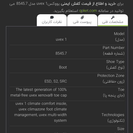
برای
خرید و اطلاع از قیمت کفش ایمنی
یووکسuvex 1 مدل 8545.7 می
توانید در سامانه
qpket.com
استعلام بگیرید.
مشخصات فنی
پیوست فنی
نظرات کاربران
Model
(مدل)
uvex 1
Part Number
(شماره قطعه)
8545.7
Shoe Type
(نوع کفش)
Boot
Protection Zone
(زون حفاظتی)
ESD, S2, SRC
The latest generation of 100%
Toe
(جای پنجه پا)
metal-free uvex xenova® toe cap
uvex 1 climate comfort insole,
uvex climazone foot climate
management, uvex multi-width
Technologies
(تکنولوژی)
system
Size