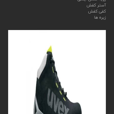
آستر کفش
کفی کفش
زیره ها