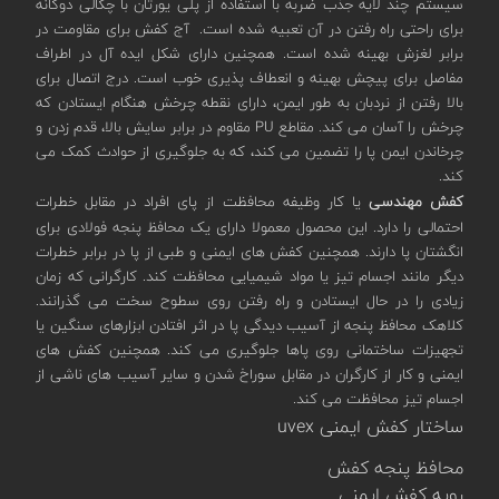
سیستم چند لایه جذب ضربه با استفاده از پلی یورتان با چگالی دوگانه
برای راحتی راه رفتن در آن تعبیه شده است. آج کفش برای مقاومت در
برابر لغزش بهینه شده است. همچنین دارای شکل ایده آل در اطراف
مفاصل برای پیچش بهینه و انعطاف پذیری خوب است. درج اتصال برای
بالا رفتن از نردبان به طور ایمن، دارای نقطه چرخش هنگام ایستادن که
چرخش را آسان می کند. مقاطع PU مقاوم در برابر سایش بالا، قدم زدن و
چرخاندن ایمن پا را تضمین می کند، که به جلوگیری از حوادث کمک می
کند.
کفش مهندسی
یا کار وظیفه محافظت از پای افراد در مقابل خطرات
احتمالی را دارد. این محصول معمولا دارای یک محافظ پنجه فولادی برای
انگشتان پا دارند. همچنین کفش های ایمنی و طبی از پا در برابر خطرات
دیگر مانند اجسام تیز یا مواد شیمیایی محافظت کند. کارگرانی که زمان
زیادی را در حال ایستادن و راه رفتن روی سطوح سخت می گذرانند.
کلاهک محافظ پنجه از آسیب دیدگی پا در اثر افتادن ابزارهای سنگین یا
تجهیزات ساختمانی روی پاها جلوگیری می کند. همچنین کفش های
ایمنی و کار از کارگران در مقابل سوراخ شدن و سایر آسیب های ناشی از
اجسام تیز محافظت می کند.
ساختار کفش ایمنی uvex
محافظ پنجه کفش
رویه کفش ایمنی