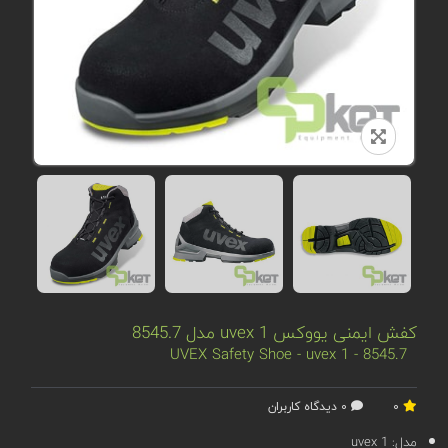
کفش ایمنی یووکس uvex 1 مدل 8545.7
UVEX Safety Shoe - uvex 1 - 8545.7
0
0 دیدگاه کاربران
مدل:
uvex 1