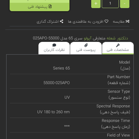
+
-
پیشنهاد فنی
مقایسه
افزودن به علاقمندی ها
اشتراک گذاری
دتکتور شعله
متعارفی
آپولو
سری 65 مدل 55000-025APO
مشخصات فنی
پیوست فنی
نظرات کاربران
Model
(مدل)
Series 65
Part Number
(شماره قطعه)
55000-025APO
Sensor Type
(نوع سنسور)
UV
Spectral Response
(طیف پاسخ دهی)
UV 180 to 260 nm
Response Time
(زمان پاسخ دهی)
***
Field of View