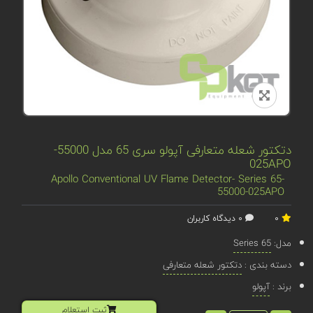
دتکتور شعله متعارفی آپولو سری 65 مدل 55000-
025APO
Apollo Conventional UV Flame Detector- Series 65-
55000-025APO
0
0 دیدگاه کاربران
مدل:
Series 65
دسته بندی :
دتکتور شعله متعارفی
برند :
آپولو
ثبت استعلام