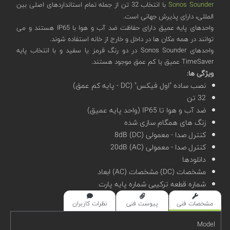
Sonos Sounder
با انتخاب 32 تن از جمله تمام استانداردهای اصلی بین
المللی، دارای پذیرش جهانی است.
واحدهای پایه عمیق دارای حفاظت ضد آب و هوا با IP65 هستند و می
توانند در همه مکان ها در داخل و خارج از خانه استفاده شوند.
واحدهای Sonos Sounder در دو رنگ قرمز یا سفید و با انتخاب پایه
TimeSaver عمیق یا کم عمق موجود هستند.
ویژگی ها:
نصب ساده "اول فیکس" (DC - پایه کم عمق)
32 تن
ضد آب و هوا تا IP65 (واحد پایه عمیق)
زنگ های همگام سازی شده
کنترل صدا - معمولی 8dB (DC)
کنترل صدا - معمولی 20dB (AC)
دانلودها
مشخصات (DC) مشخصات (AC) ابعاد
شماره قطعه ترکیبی شماره پایه پارت
مشخصات فنی
پیوست فنی
نظرات کاربران
Model