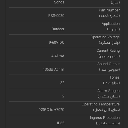
(مدل)
Sonos
Part Number
(شماره قطعه)
PSS-0020
Application
(کاربری)
Outdoor
Operating Voltage
(ولتاژ عملکرد)
9-60V DC
Current Rating
(میزان جریان)
4-41mA
Sound Output
(خروجی صدا)
106dB At 1m
Tones
(انواع صدا)
32
Alarm Stages
(سطح هشدار)
2
Operating Temperature
(دمای قابل تحمل)
'-25ºC to +70ºC
Ingress Protection
(حفاظت داخلی)
IP65