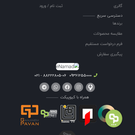
گالری
ثبت نام / ورود
دسترسی سریع
برندها
مقایسه محصولات
فرم درخواست مستقیم
پیگیری سفارش
88222805-06 - 021
09361255000
همراه با کیوپیکت