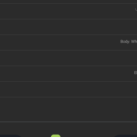
'
Body: Whi
E