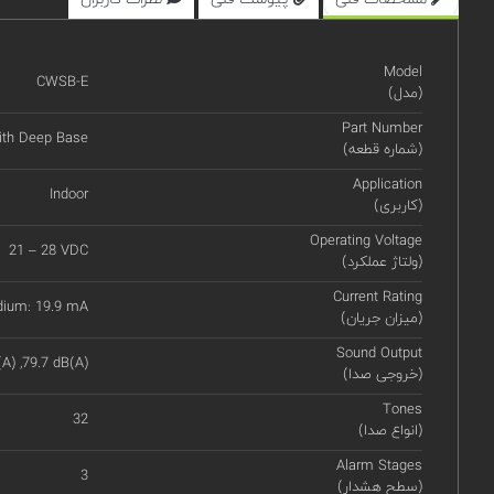
Model
CWSB-E
(مدل)
Part Number
th Deep Base
(شماره قطعه)
Application
Indoor
(کاربری)
Operating Voltage
21 – 28 VDC
(ولتاژ عملکرد)
Current Rating
dium: 19.9 mA
(میزان جریان)
Sound Output
A) ,79.7 dB(A)
(خروجی صدا)
Tones
32
(انواع صدا)
Alarm Stages
3
(سطح هشدار)