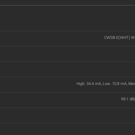
CWSB-E(WHT) Wi
High: 34.4 mA, Low: 10.8 mA, Me
99.1 dB(