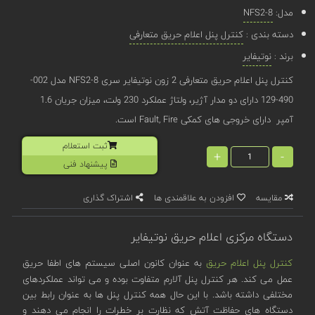
مدل:
NFS2-8
دسته بندی :
کنترل پنل اعلام حریق متعارفی
برند :
نوتیفایر
کنترل پنل اعلام حریق متعارفی 2 زون نوتیفایر سری NFS2-8 مدل 002-
490-129 دارای دو مدار آژیر، ولتاژ عملکرد 230 ولت، میزان جریان 1.6
آمپر دارای خروجی های کمکی Fault, Fire است.
ثبت استعلام
+
-
پیشنهاد فنی
مقایسه
افزودن به علاقمندی ها
اشتراک گذاری
دستگاه مرکزی اعلام حریق نوتیفایر
کنترل پنل اعلام حریق
به عنوان کانون اصلی سیستم های اطفا حریق
عمل می کند. هر کنترل پنل آلارم متفاوت بوده و می تواند عملکردهای
مختلفی داشته باشد. با این حال همه کنترل پنل ها به عنوان رابط بین
دستگاه های حفاظت آتش که نظارت بر خطرات را انجام می دهند و