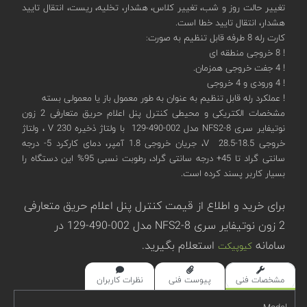
تغییر حالت روز و شب، تغییر کلاس، هشدار، تخلیه، ریست، انتقال تایید
هشدار، انتقال تایید خطا است.
کارت رله 8 طرفه قابل تنظیم به صورت:
! 8 خروجی منطقه ای
! 4 جفت خروجی همزمان.
! 4 ورودی و 4 خروجی
! عملکرد رله قابل تنظیم به عنوان به طور معمول باز یا معمولی بسته
مشخصات الکتریکی و محیطی کنترل پنل اعلام حریق متعارفی 2 زون
نوتیفایر سری NFS2-8 مدل 002-490-129 با ولتاژ ذخیره 230 V ، ولتاژ
خروجی 18.5-28.5 V، جریان خروجی 1.8 آمپر، دمای کارکرد 5- درجه
سانتی گراد تا 45+ درجه سانتی گراد، رطوبت نسبی 95% این دستگاه را
بسیار کاربر پسند کرده است.
برای خرید و اطلاع از قیمت کنترل پنل اعلام حریق متعارفی
2 زون نوتیفایر سری NFS2-8 مدل 002-490-129 در
سامانه
استعلام بگیرید.
کیوپیکت
مشخصات فنی
پیوست فنی
نظرات کاربران