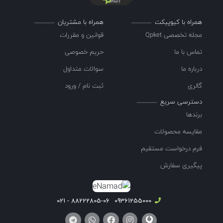
همراه با کیوپیکت
همراه با مشتریان
مجله تخصصی Qpket
قوانین و مقررات
تماس با ما
حریم خصوصی
درباره ما
سوالات متداول
گالری
ثبت نام / ورود
دسترسی سریع
برندها
مقایسه محصولات
فرم درخواست مستقیم
پیگیری سفارش
88222805-06 - 021
09361255000