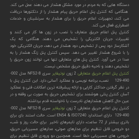
دستگاه هایی که به مردم در مورد مشکل هشدار می دهند عمل می کند.
هنگامی که کنترل پنل اعلام حریق پیام هشدار را از دتکتورها دریافت
می کند، تجهیزات اعلام حریق را برای هشدار به سرنشینان و خدمات
اضطراری فعال می کند.
کنترل پنل اعلام حریق متعارف با نصب در زون ها کار می کنند و
تغییرات جریان الکتریکی را تشخیص می دهند. هنگامی که یک
آشکارساز دود پس از تشخیص دود هشدار می دهد، جریان الکتریکی خود
را با شروع هشدار تغییر می دهد. سپس کنترل پنل زنگ هشدار را به
صدا در می آورد. کنترل پنل های متعارفی تنها می توانند زون حریق را
تشخیص دهند و ناحیه دقیق حریق مشخص نیست.
کنترل پنل اعلام حریق متعارفی
2 زون
نوتیفایر
سری NFS2-8 مدل 002-
490-129 نصب، برنامه نویسی و عملکرد آسانی دارد. این کنترل پنل با
در نظر گرفتن حداکثر کارایی و ارائه پیشرفته ترین امکانات فنی و عملکرد
آسان کنترل پنلی هوشمند برای تشخیص حریق به صورت بی وقفه و در
عین حال کاهش هشدارهای نادرست یا ناخواسته قدم برداشته.
کنترل پنل اعلام حریق متعارفی 2 زون
نوتیفایر
سری NFS2-8 مدل 002-
490-129 دارای استاندارد EN54 & ISO7240 است. حالت استند بای برای
باتری بیشتر از 72 ساعت، دارای تایمرهای تاخیر برای حالت روز و شب،
دو خروجی قابل تنظیم برای مدارهای صوتی، مدارهای مسیریابی حریق،
خروجی های مسیریابی خطا است. همچنین دو ورودی قابل تنظیم برای