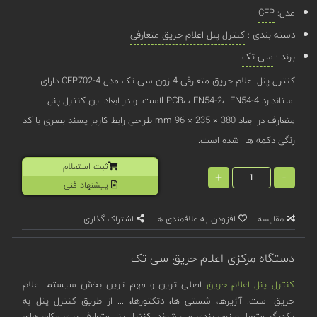
مدل:
CFP
دسته بندی :
کنترل پنل اعلام حریق متعارفی
برند :
سی تک
کنترل پنل اعلام حریق متعارفی 4 زون سی تک مدل CFP702-4 دارای
استاندارد LPCB، ، EN54-2، EN54-4است. و در ابعاد این کنترل پنل
متعارف در ابعاد 380 × 235 × 96 mm طراحی رابط کاربر پسند بصری با کد
رنگی دکمه ها شده است.
ثبت استعلام
+
-
پیشنهاد فنی
مقایسه
افزودن به علاقمندی ها
اشتراک گذاری
دستگاه مرکزی اعلام حریق سی تک
کنترل پنل اعلام حریق
اصلی ترین و مهم ترین بخش سیستم اعلام
حریق است. آژیرها، شستی ها، دتکتورها، ... از طریق کنترل پنل به
یکدیگر متصل و زون بندی می شوند. کنترل پنل متعارف برای مکان های