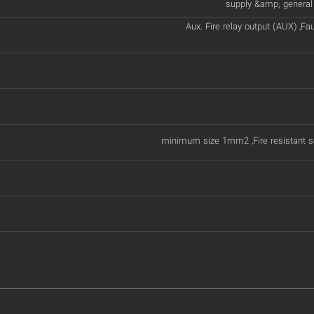
supply &amp; general fa
Aux. Fire relay output (AUX) ,Fau
minimum size 1mm2 ,Fire resistant s