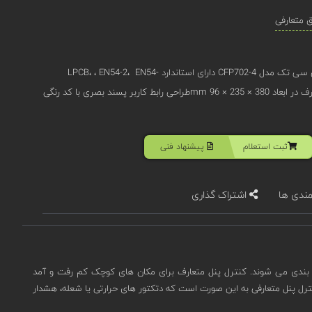
ق متعارفی
کنترل پنل اعلام حریق متعارفی 2 زون سی تک مدل CFP702-4 دارای استاندارد LPCB، ، EN54-2، EN54-
4است. و در ابعاد این کنترل پنل متعارف در ابعاد 380 × 235 × 96 mmطراحی رابط کاربر پسند بصری با کد رنگی
ثبت استعلام
پیشنهاد فنی
مندی ها
اشتراک گذاری
 بندی می شوند. کنترل پنل متعارف برای مکان های کوچک کم رفت و آمد
نترل پنل متعارفی به این صورت است که دتکتور های حرارتی یا شعله، هشدار