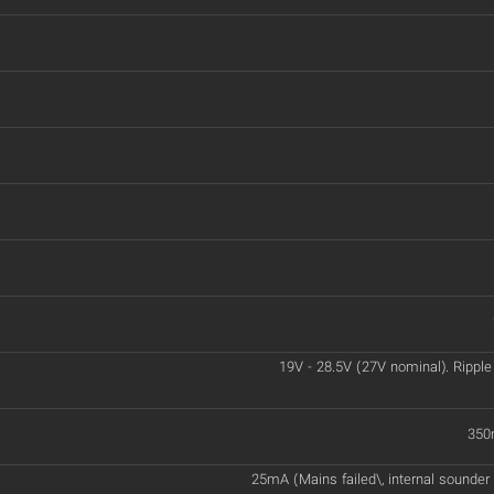
19V - 28.5V (27V nominal). Ripp
350
25mA (Mains failed\, internal sounder 