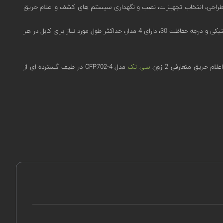
دارد LPCB ، EN54-2، EN54-4است. استاندارد EN 54 مربوط به بخشی از طراحی، انتخاب تجهیزات، نصب و نگهداری سیستم های کشف و اعلام حریق
این کنترل پنل متعارف در ابعاد 380 × 235 × 96 mm وزن 1.7 kg و طراحی رابط کاربر پسند بصری با کد رنگی دکمه ها شده است. جنس بدنه درب و پایه پلاستیکی و درجه حفاظت 30، دارای 4 مدار، حداکثر طول مورد نیاز برای کابل در هر
حریق متعارفی 2 زون
سی تک
مدل CFP702-4 در طیف گسترده ای از