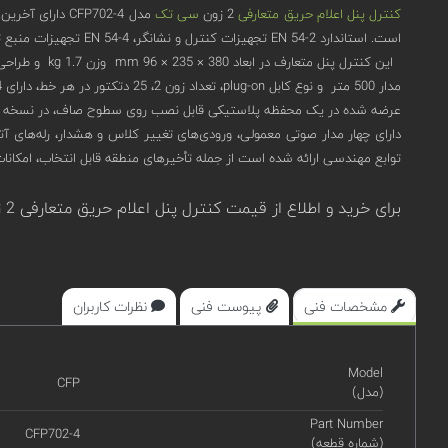
کنترل پنل اعلام حریق متعارفی
2 زون
سی تک
است. استاندارد EN 54-2 تجهیزات کنترل و نشانگر، EN 54-4 تجهیزات منبع تغذیه را مورد بررسی قرار می دهد.
مدار 500 متر و نوع کابل plug-on، تعداد زون 2، 25 دتکتور در هر خط، دارای 4 مدار آژیر، ولتاژ داخلی 19 V28.5 - V است.
عرضه شده در یک محفظه پلاستیکی قابل نصب روی سطوح صاف، در نسخه های 2 زون، در دسترس ه
دارای چهار مدار صوتی معمولی، ورودی‌های تغییر کلاس و هشدار، رله‌های آ
توابع مهندسی ارائه شده است از جمله تأخیرهای منطقه قابل انتخاب، امکان
برای خرید و اطلاع از قیمت کنترل پنل اعلام حریق متعارفی 2 زون سی تک مدل CFP702-4 در سامانه
مشخصات فنی
پیوست فنی
نظرات کاربران
Model
CFP
(مدل)
Part Number
CFP702-4
(شماره قطعه)