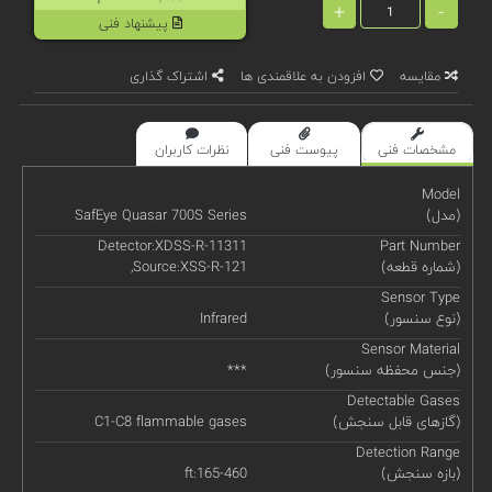
+
-
پیشنهاد فنی
مقایسه
افزودن به علاقمندی ها
اشتراک گذاری
مشخصات فنی
پیوست فنی
نظرات کاربران
Model
(مدل)
SafEye Quasar 700S Series
Detector:XDSS-R-11311
Part Number
(شماره قطعه)
,Source:XSS-R-121
Sensor Type
(نوع سنسور)
Infrared
Sensor Material
(جنس محفظه سنسور)
***
Detectable Gases
(گازهای قابل سنجش)
C1-C8 flammable gases
Detection Range
(بازه سنجش)
ft:165-460