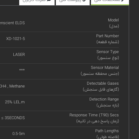
Model
enscient ELDS
(مدل)
Part Number
XD-1021-5
(شماره قطعه)
Sensor Type
LASER
(نوع سنسور)
Sensor Material
***
(جنس محفظه سنسور)
Detectable Gases
CH4 , Methane
(گازهای قابل سنجش)
Detection Range
25% LEL.m
(بازه سنجش)
Response Time (T90) Secs
 ≤ 3SECONDS
(زمان پاسخ دهی در ثانیه)
Path Lengths
0.5-5m
(فاصله طولی)