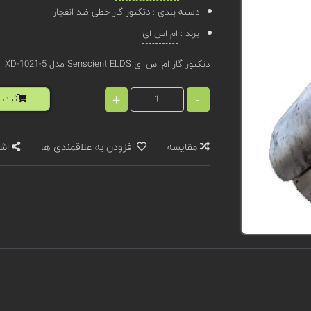
دسته بندی :
دتکتور گاز خطی ضد انفجار
برند :
ام اس ای
دتکتور گاز ام اس ای Senscient ELDS مدل XD-1021-5
+
-
ثبت ا
مقایسه
افزودن به علاقمندی ها
اشت