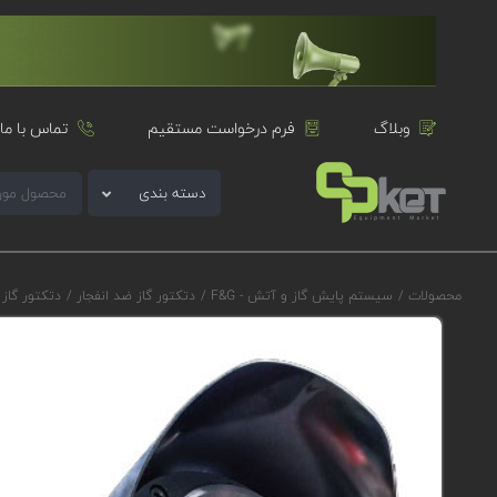
وبلاگ
فرم درخواست مستقیم
تماس با ما
دسته بندی
محصولات
/
سیستم پایش گاز و آتش - F&G
/
دتکتور گاز ضد انفجار
/
دتکتور گاز