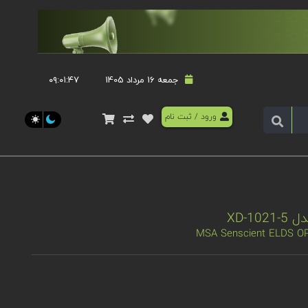
جمعه 16 مرداد 1405
۰۹:۰۱:۴۷
ورود
/
ثبت نام
MSA Senscient ELDS O