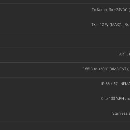
Tx &amp; Rx +24VDC (
Tx = 12 W (MAX)\ , Rx
HART ,
'-55°C to +60°C (AMBIENT)[-
IP 66 / 67 , NEM
0 to 100 %RH , n
Stainless 