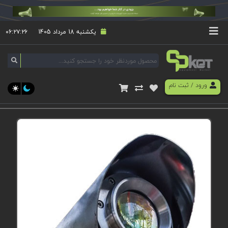
یکشنبه 18 مرداد 1405
۰۶:۲۷:۲۶
ورود
/
ثبت نام