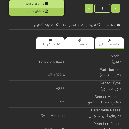
ثبت استعلام
+
-
پیشنهاد فنی
مقایسه
افزودن به علاقمندی ها
اشتراک گذاری
مشخصات فنی
پیوست فنی
نظرات کاربران
Model
(مدل)
Senscient ELDS
Part Number
(شماره قطعه)
VZ-1022-4
Sensor Type
(نوع سنسور)
LASER
Sensor Material
(جنس محفظه سنسور)
***
Detectable Gases
(گازهای قابل سنجش)
CH4 , Methane
Detection Range