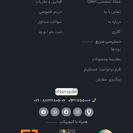
مجله تخصصی Qpket
قوانین و مقررات
تماس با ما
حریم خصوصی
درباره ما
سوالات متداول
گالری
ثبت نام / ورود
دسترسی سریع
برندها
مقایسه محصولات
فرم درخواست مستقیم
پیگیری سفارش
88222805-06 - 021
09361255000
همراه با کیوپیکت