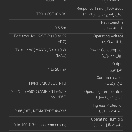
(بازه سنجش)
100% LEL.m
Response Time (T90) Secs
(زمان پاسخ دهی در ثانیه)
T90 ≤ 3SECONDS
Path Lengths
(فاصله طولی)
0.5-5m
Tx &amp; Rx +24VDC (18 to 32
Operating Voltage
(ولتاژ عملکرد)
VDC)
Tx = 12 W (MAX)\ , Rx = 10 W
Power Consumption
(توان مصرفی)
(MAX)
Output
(خروجی)
4 to 20 mA
Communication
(نوع ارتباط)
HART , MODBUS RTU
'-55°C to +60°C (AMBIENT)[-67°F
Operating Temperature
(دمای قابل تحمل)
to 140°F]
Ingress Protection
(حفاظت داخلی)
IP 66 / 67 , NEMA TYPE 4/4X/6
Operating Humidity
(رطوبت قابل تحمل)
0 to 100 %RH , non-condensing