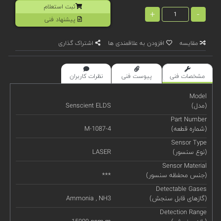
ثبت استعلام
+
-
پیشنهاد فنی
مقایسه
افزودن به علاقمندی ها
اشتراک گذاری
مشخصات فنی
پیوست فنی
نظرات کاربران
Model
(مدل)
Senscient ELDS
Part Number
(شماره قطعه)
M-1087-4
Sensor Type
(نوع سنسور)
LASER
Sensor Material
(جنس محفظه سنسور)
***
Detectable Gases
(گازهای قابل سنجش)
Ammonia , NH3
Detection Range