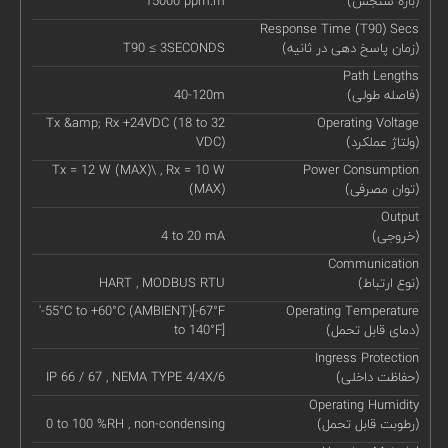
(بازه سنجش)
15000 ppm.m
Response Time (T90) Secs
(زمان پاسخ دهی در ثانیه)
T90 ≤ 3SECONDS
Path Lengths
(فاصله طولی)
40-120m
Tx &amp; Rx +24VDC (18 to 32
Operating Voltage
(ولتاژ عملکرد)
VDC)
Tx = 12 W (MAX)\ , Rx = 10 W
Power Consumption
(توان مصرفی)
(MAX)
Output
(خروجی)
4 to 20 mA
Communication
(نوع ارتباط)
HART , MODBUS RTU
'-55°C to +60°C (AMBIENT)[-67°F
Operating Temperature
(دمای قابل تحمل)
to 140°F]
Ingress Protection
(حفاظت داخلی)
IP 66 / 67 , NEMA TYPE 4/4X/6
Operating Humidity
(رطوبت قابل تحمل)
0 to 100 %RH , non-condensing