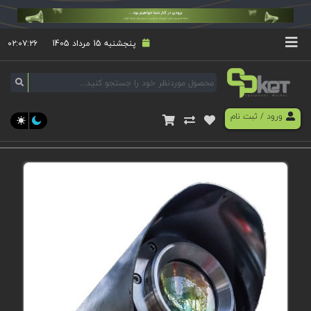
پنجشنبه 15 مرداد 1405
۰۲:۰۷:۲۶
ورود
/
ثبت نام