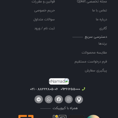
مجله تخصصی Qpket
قوانین و مقررات
تماس با ما
حریم خصوصی
درباره ما
سوالات متداول
گالری
ثبت نام / ورود
دسترسی سریع
برندها
مقایسه محصولات
فرم درخواست مستقیم
پیگیری سفارش
88222805-06 - 021
09361255000
همراه با کیوپیکت