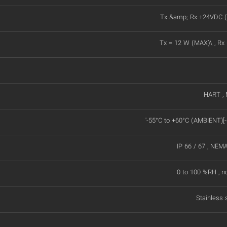
Tx &amp; Rx +24VDC (
Tx = 12 W (MAX)\ , Rx
HART ,
'-55°C to +60°C (AMBIENT)[-
IP 66 / 67 , NEM
0 to 100 %RH , n
Stainless 