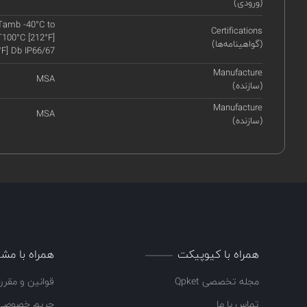
(ورودی)
 Tamb -40°C to
Certifications
 T100°C [212°F]
(گواهینامه‌ها)
°F] Db IP66/67
Manufacture
MSA
(سازنده)
Manufacture
MSA
(سازنده)
همراه با کیوپیکت
همراه با مشت
مجله تخصصی Qpket
قوانین و مقرر
تماس با ما
حریم خصوصی