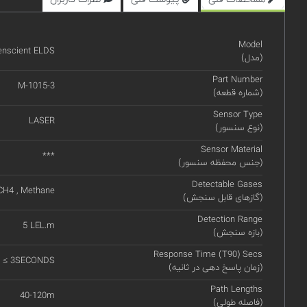
Model
enscient ELDS
(مدل)
Part Number
M-1015-3
(شماره قطعه)
Sensor Type
LASER
(نوع سنسور)
Sensor Material
***
(جنس محفظه سنسور)
Detectable Gases
CH4 , Methane
(گازهای قابل سنجش)
Detection Range
5 LEL.m
(بازه سنجش)
Response Time (T90) Secs
 ≤ 3SECONDS
(زمان پاسخ دهی در ثانیه)
Path Lengths
40-120m
(فاصله طولی)