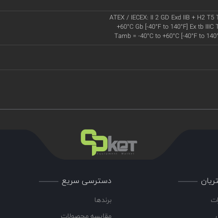
ATEX / IECEX: II 2 GD Exd IIB + H2 T5
+60°C Gb [-40°F to 140°F] Ex tb IIIC
Tamb = -40°C to +60°C [-40°F to 140
ریان
دسترسی سریع
ات
برندها
مقایسه محصولات