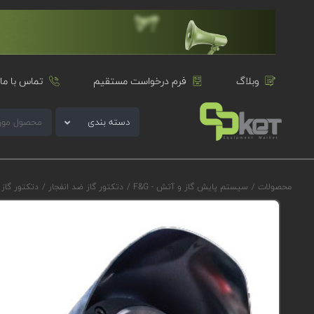
وبلاگ
فرم درخواست مستقیم
تماس با ما
دسته بندی
محصولات
/
سیستم پایش گاز و آتش - F&G
/
دتکتور گاز ضد انفجار
/
دتکتور گاز