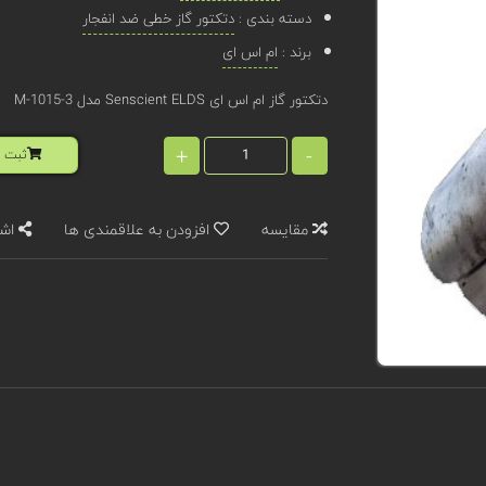
دسته بندی :
دتکتور گاز خطی ضد انفجار
برند :
ام اس ای
دتکتور گاز ام اس ای Senscient ELDS مدل M-1015-3
+
-
ثبت ا
مقایسه
افزودن به علاقمندی ها
اشت