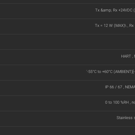
Tx &amp; Rx +24VDC (
Tx = 12 W (MAX)\ , Rx
HART ,
'-55°C to +60°C (AMBIENT)[-
IP 66 / 67 , NEM
0 to 100 %RH , n
Stainless 