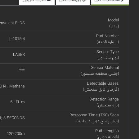
Model
enscient ELDS
(مدل)
Part Number
L-1015-4
(شماره قطعه)
Sensor Type
LASER
(نوع سنسور)
Sensor Material
***
(جنس محفظه سنسور)
Detectable Gases
CH4 , Methane
(گازهای قابل سنجش)
Detection Range
5 LEL.m
(بازه سنجش)
Response Time (T90) Secs
lt; 3 SECONDS
(زمان پاسخ دهی در ثانیه)
Path Lengths
120-200m
(فاصله طولی)