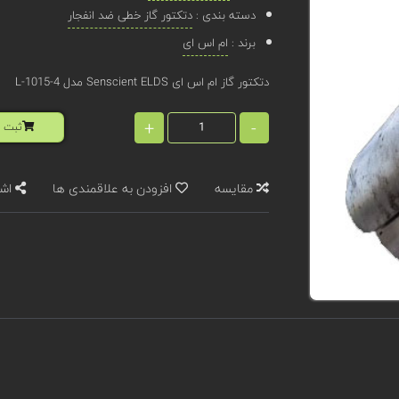
دسته بندی :
دتکتور گاز خطی ضد انفجار
برند :
ام اس ای
دتکتور گاز ام اس ای Senscient ELDS مدل L-1015-4
+
-
ثبت ا
مقایسه
افزودن به علاقمندی ها
اشت