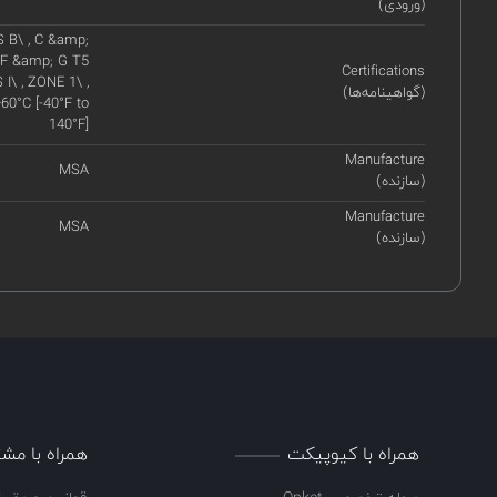
(ورودی)
 B\ , C &amp;
 F &amp; G T5
Certifications
I\ , ZONE 1\ ,
(گواهینامه‌ها)
60°C [-40°F to
140°F]
Manufacture
MSA
(سازنده)
Manufacture
MSA
(سازنده)
همراه با کیوپیکت
همراه با مشت