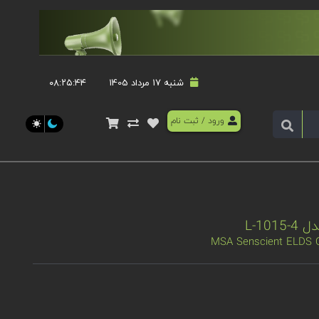
شنبه 17 مرداد 1405
۰۸:۲۵:۴۵
ورود
/
ثبت نام
MSA Senscient ELDS