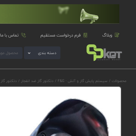
وبلاگ
فرم درخواست مستقیم
تماس با ما
دسته بندی
محصولات
/
سیستم پایش گاز و آتش - F&G
/
دتکتور گاز ضد انفجار
/
دتکتور گاز