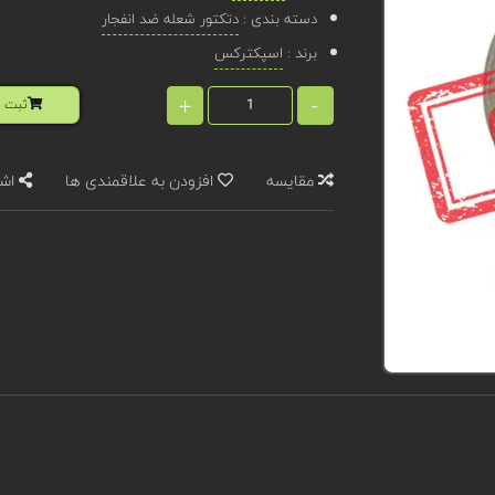
دسته بندی :
دتکتور شعله ضد انفجار
برند :
اسپکترکس
+
-
ثبت ا
مقایسه
افزودن به علاقمندی ها
اشت