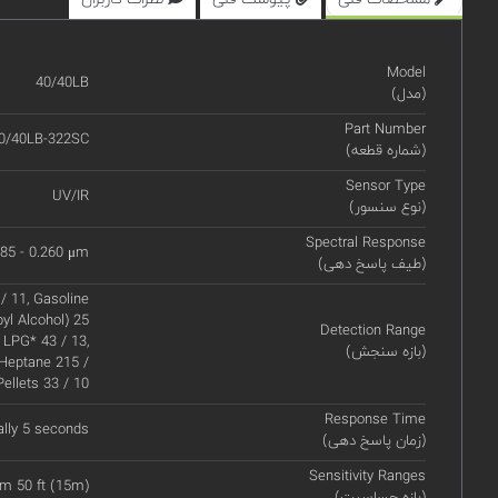
Model
40/40LB
(مدل)
Part Number
0/40LB-322SC
(شماره قطعه)
Sensor Type
UV/IR
(نوع سنسور)
Spectral Response
185 - 0.260 μm
(طیف پاسخ دهی)
 / 11, Gasoline
pyl Alcohol) 25
Detection Range
, LPG* 43 / 13,
(بازه سنجش)
-Heptane 215 /
Pellets 33 / 10
Response Time
ally 5 seconds
(زمان پاسخ دهی)
Sensitivity Ranges
om 50 ft (15m)
(بازه حساسیت)