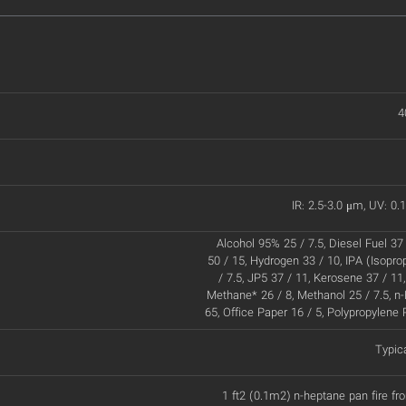
4
IR: 2.5-3.0 μm, UV: 0.
Alcohol 95% 25 / 7.5, Diesel Fuel 37
50 / 15, Hydrogen 33 / 10, IPA (Isopro
/ 7.5, JP5 37 / 11, Kerosene 37 / 11
Methane* 26 / 8, Methanol 25 / 7.5, n
65, Office Paper 16 / 5, Polypropylene 
Typic
1 ft2 (0.1m2) n-heptane pan fire fr