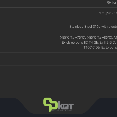
RH for
2 x 3/4" - 
Stainless Steel 316L with electr
(-55°C Ta +75°C), (-55°C Ta +85°C), A
Ex db eb op is IIC T4 Gb, Ex II 2 G D, 
T106°C Db, Ex tb op is