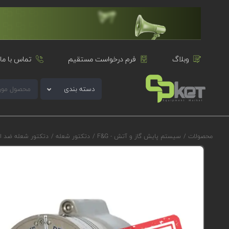
وبلاگ
فرم درخواست مستقیم
تماس با ما
دسته بندی
محصولات
/
سیستم پایش گاز و آتش - F&G
/
دتکتور شعله
/
دتکتور شعله ضد ا