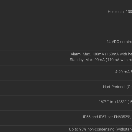
Horizontal 100
24 VDC nomina
Alarm: Max. 130mA (160mA with he
Standby: Max. 90mA (110mA with h
4-20 mA S
Hart Protocol (Op
'-67ºF to +185ºF (-
IP66 and IP67 per EN60529\
Up to 95% non-condensing (withstan