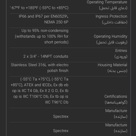
Operating Temperature
(دمای قابل تحمل)
'-67ºF to +185ºF (-55ºC to +85ºC)
IP66 and IP67 per EN60529\,
Ingress Protection
(حفاظت داخلی)
NEMA 250 6P
Up to 95% non-condensing
(withstands up to 100% RH for
Operating Humidity
(رطوبت قابل تحمل)
short periods)
Entries
(ورودی)
2 x 3/4" - 14NPT conduits
Stainless Steel 316L with electro
Housing Material
(جنس بدنه)
polish finish
(-55°C Ta +75°C), (-55°C Ta
+85°C), ATEX and IECEx, Ex db eb
op is IIC T4 Gb, Ex II 2 G D, Ex tb
op is IIIC T106°C Db, Ex tb op is
Certifications
(گواهینامه‌ها)
IIIC T96°C Db
Manufacture
(سازنده)
Spectrex
Manufacture
(سازنده)
Spectrex