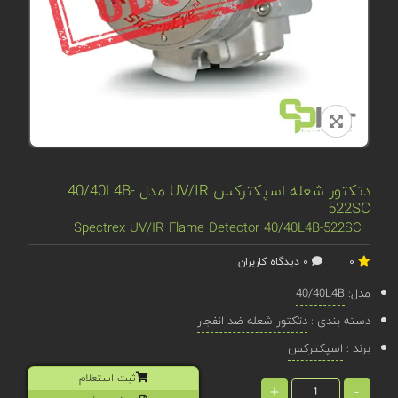
دتکتور شعله اسپکترکس UV/IR مدل 40/40L4B-
522SC
Spectrex UV/IR Flame Detector 40/40L4B-522SC
0
0 دیدگاه کاربران
مدل:
40/40L4B
دسته بندی :
دتکتور شعله ضد انفجار
برند :
اسپکترکس
ثبت استعلام
+
-