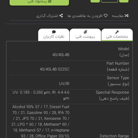
پیشنهاد فنی
مقایسه
افزودن به علاقمندی ها
اشتراک گذاری
مشخصات فنی
پیوست فنی
نظرات کاربران
Model
(مدل)
40/40L4B
Part Number
(شماره قطعه)
40/40L4B-522SC
Sensor Type
(نوع سنسور)
UV/IR
UV: 0.185 - 0.260 μm; IR: 4.4-4.6
Spectral Response
(طیف پاسخ دهی)
μm
Alcohol 95% 57 / 17, Diesel Fuel
70 / 21, Gasoline 93 / 28, IPA 70
/ 21, JP5 70 / 21, Kerosene 70 /
21, LPG * 60 / 18, Methane* 60 /
18, Methanol 57 / 17, n-Heptane
93 / 28, Office Paper 33/10,
Detection Range