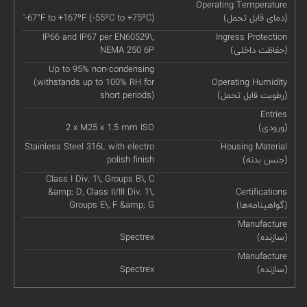
Operating Temperature
(دمای قابل تحمل)
'-67°F to +167ºF (-55ºC to +75ºC)
IP66 and IP67 per EN60529\,
Ingress Protection
(حفاظت داخلی)
NEMA 250 6P
Up to 95% non-condensing
(withstands up to 100% RH for
Operating Humidity
(رطوبت قابل تحمل)
short periods)
Entries
(ورودی)
2 x M25 x 1.5 mm ISO
Stainless Steel 316L with electro
Housing Material
(جنس بدنه)
polish finish
Class I Div. 1\, Groups B\, C
&amp; D, Class II/III Div. 1\,
Certifications
(گواهینامه‌ها)
Groups E\, F &amp; G
Manufacture
(سازنده)
Spectrex
Manufacture
(سازنده)
Spectrex