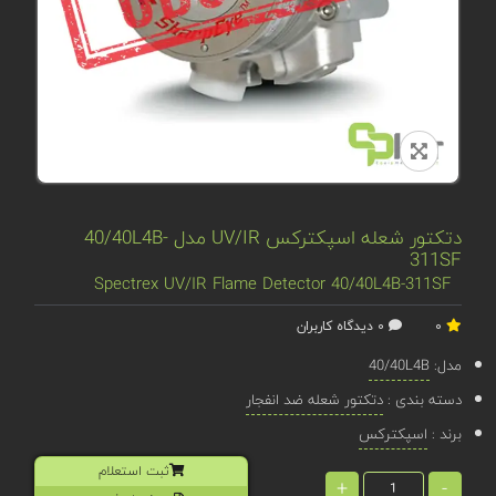
دتکتور شعله اسپکترکس UV/IR مدل 40/40L4B-
311SF
Spectrex UV/IR Flame Detector 40/40L4B-311SF
0
0 دیدگاه کاربران
مدل:
40/40L4B
دسته بندی :
دتکتور شعله ضد انفجار
برند :
اسپکترکس
ثبت استعلام
+
-