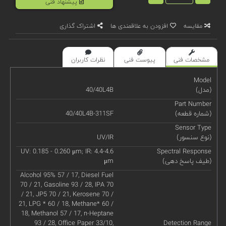
پیشنهاد فنی
مقایسه
افزودن به علاقمندی ها
اشتراک گذاری
مشخصات فنی
پیوست فنی
نظرات کاربران
Model
(مدل)
40/40L4B
Part Number
(شماره قطعه)
40/40L4B-311SF
Sensor Type
(نوع سنسور)
UV/IR
UV: 0.185 - 0.260 μm; IR: 4.4-4.6
Spectral Response
(طیف پاسخ دهی)
μm
Alcohol 95% 57 / 17, Diesel Fuel
70 / 21, Gasoline 93 / 28, IPA 70
/ 21, JP5 70 / 21, Kerosene 70 /
21, LPG * 60 / 18, Methane* 60 /
18, Methanol 57 / 17, n-Heptane
93 / 28, Office Paper 33/10,
Detection Range