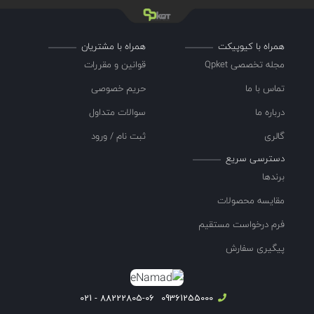
همراه با کیوپیکت
همراه با مشتریان
مجله تخصصی Qpket
قوانین و مقررات
تماس با ما
حریم خصوصی
درباره ما
سوالات متداول
گالری
ثبت نام / ورود
دسترسی سریع
برندها
مقایسه محصولات
فرم درخواست مستقیم
پیگیری سفارش
88222805-06 - 021
09361255000