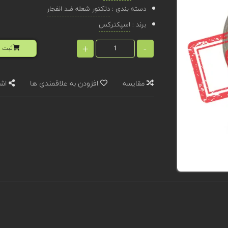
دسته بندی :
دتکتور شعله ضد انفجار
برند :
اسپکترکس
+
-
ثبت ا
مقایسه
افزودن به علاقمندی ها
اشت