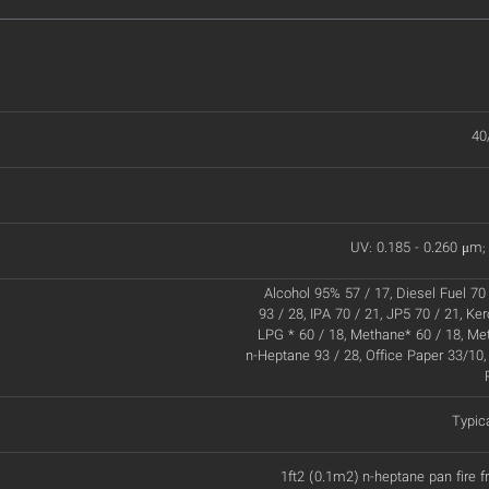
40
UV: 0.185 - 0.260 μm; 
Alcohol 95% 57 / 17, Diesel Fuel 70 
93 / 28, IPA 70 / 21, JP5 70 / 21, Ke
LPG * 60 / 18, Methane* 60 / 18, Met
n-Heptane 93 / 28, Office Paper 33/10,
Typic
1ft2 (0.1m2) n-heptane pan fire 