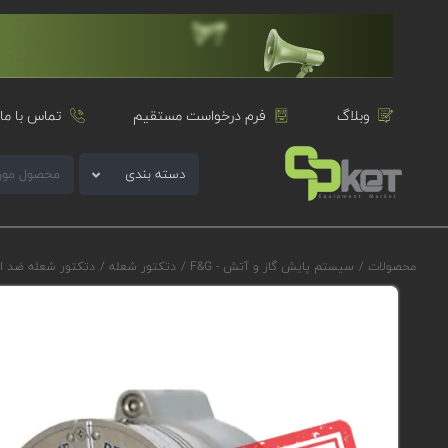
وبلاگ
فرم درخواست مستقیم
تماس با ما
دسته بندی
محصولات
/
سیستم پایش گاز و آتش - F&G
/
دتکتور شعله
/
دتکتور شعله ضد ا