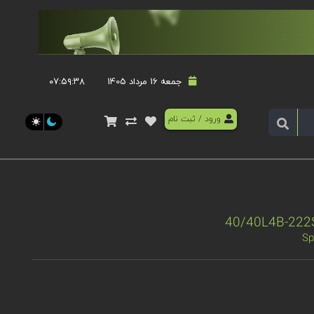
جمعه 16 مرداد 1405
۰۷:۵۹:۳۹
ورود
/
ثبت نام
Sp