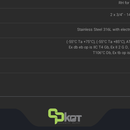
RH for
2 x 3/4" - 
Stainless Steel 316L with electr
(-55°C Ta +75°C), (-55°C Ta +85°C), A
Ex db eb op is IIC T4 Gb, Ex II 2 G D, 
T106°C Db, Ex tb op is