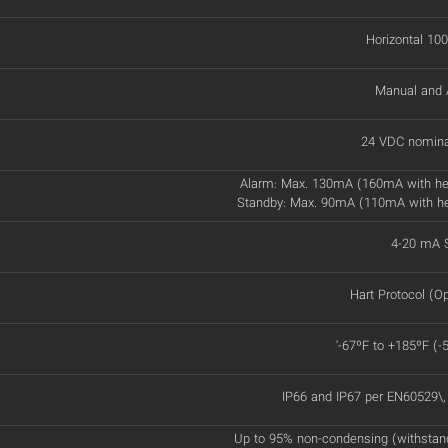
Horizontal 100
Manual and 
24 VDC nomina
Alarm: Max. 130mA (160mA with he
Standby: Max. 90mA (110mA with h
4-20 mA S
Hart Protocol (Op
'-67ºF to +185ºF (-
IP66 and IP67 per EN60529\
Up to 95% non-condensing (withstan