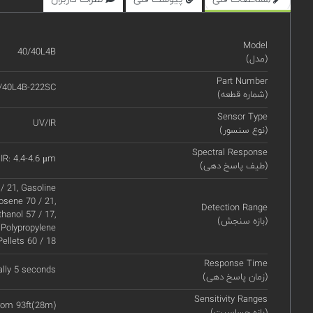
Model
40/40L4B
(مدل)
Part Number
/40L4B-222SC
(شماره قطعه)
Sensor Type
UV/IR
(نوع سنسور)
Spectral Response
IR: 4.4-4.6 μm
(طیف پاسخ دهی)
/ 21, Gasoline
rosene 70 / 21,
Detection Range
hanol 57 / 17,
(بازه سنجش)
 Polypropylene
Pellets 60 / 18
Response Time
ally 5 seconds
(زمان پاسخ دهی)
Sensitivity Ranges
from 93ft(28m)
(بازه حساسیت)