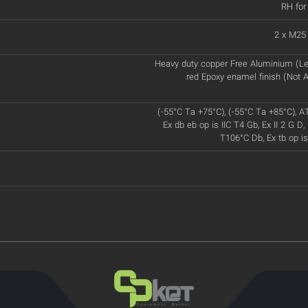
RH for
2 x M25
Heavy duty copper Free Aluminium (Le
red Epoxy enamel finish (Not A
(-55°C Ta +75°C), (-55°C Ta +85°C), A
Ex db eb op is IIC T4 Gb, Ex II 2 G D, 
T106°C Db, Ex tb op is