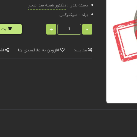
دسته بندی :
دتکتور شعله ضد انفجار
برند :
اسپکترکس
+
-
ثبت ا
مقایسه
افزودن به علاقمندی ها
اشت