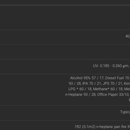
40
UV: 0.185 - 0.260 μm; 
Alcohol 95% 57 / 17, Diesel Fuel 70 
93 / 28, IPA 70 / 21, JP5 70 / 21, Ke
LPG * 60 / 18, Methane* 60 / 18, Met
n-Heptane 93 / 28, Office Paper 33/10,
Typic
1ft2 (0.1m2) n-heptane pan fire 