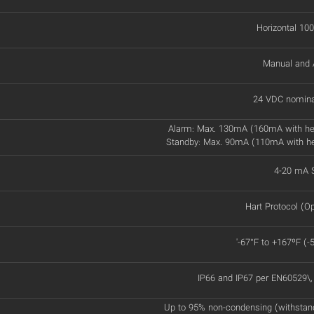
Horizontal 100
Manual and 
24 VDC nomina
Alarm: Max. 130mA (160mA with he
Standby: Max. 90mA (110mA with h
4-20 mA S
Hart Protocol (Op
'-67°F to +167ºF (-
IP66 and IP67 per EN60529\
Up to 95% non-condensing (withstan