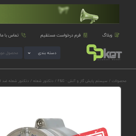
وبلاگ
فرم درخواست مستقیم
تماس با ما
دسته بندی
محصولات
/
سیستم پایش گاز و آتش - F&G
/
دتکتور شعله
/
دتکتور شعله ضد ا