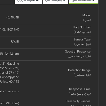
Model
40/40L4B
(مدل)
Part Number
/40L4B-211AC
(شماره قطعه)
Sensor Type
UV/IR
(نوع سنسور)
Spectral Response
IR: 4.4-4.6 μm
(طیف پاسخ دهی)
/ 21, Gasoline
rosene 70 / 21,
Detection Range
hanol 57 / 17,
(بازه سنجش)
 Polypropylene
Pellets 60 / 18
Response Time
ally 5 seconds
(زمان پاسخ دهی)
Sensitivity Ranges
from 93ft(28m)
(بازه حساسیت)