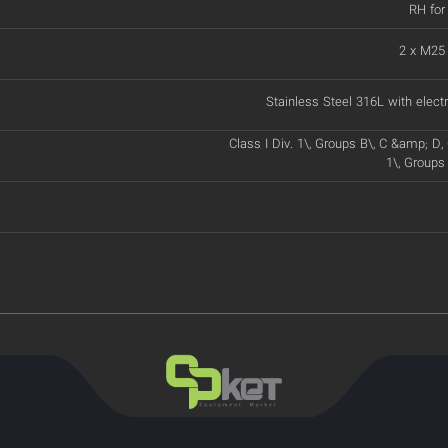
RH for
2 x M25
Stainless Steel 316L with electr
Class I Div. 1\, Groups B\, C &amp; D, Cl
1\, Groups