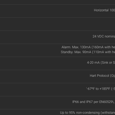
Horizontal 100
24 VDC nomina
Alarm: Max. 130mA (160mA with he
Standby: Max. 90mA (110mA with h
4-20 mA (Sink or S
Hart Protocol (Op
'-67ºF to +185ºF (-
IP66 and IP67 per EN60529\
Up to 95% non-condensing (withstan