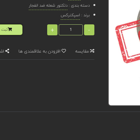
دسته بندی :
دتکتور شعله ضد انفجار
برند :
اسپکترکس
+
-
ثبت ا
مقایسه
افزودن به علاقمندی ها
اشت