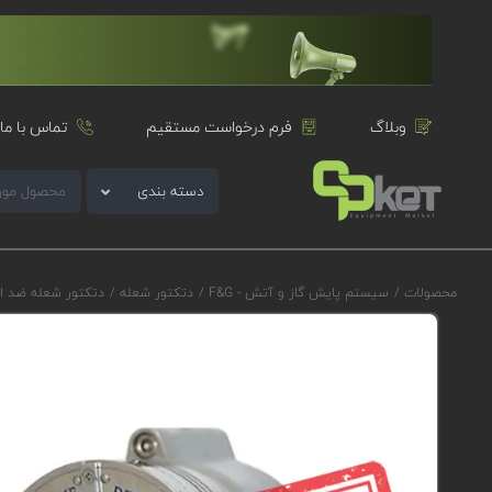
وبلاگ
فرم درخواست مستقیم
تماس با ما
دسته بندی
محصولات
/
سیستم پایش گاز و آتش - F&G
/
دتکتور شعله
/
دتکتور شعله ضد ا