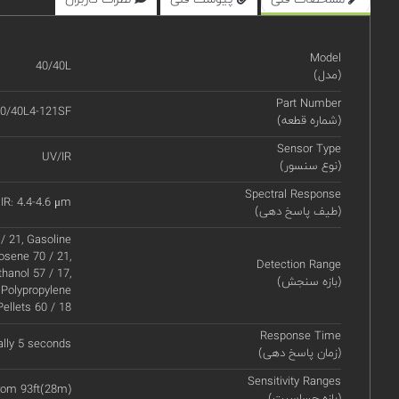
Model
40/40L
(مدل)
Part Number
0/40L4-121SF
(شماره قطعه)
Sensor Type
UV/IR
(نوع سنسور)
Spectral Response
IR: 4.4-4.6 μm
(طیف پاسخ دهی)
/ 21, Gasoline
rosene 70 / 21,
Detection Range
hanol 57 / 17,
(بازه سنجش)
 Polypropylene
Pellets 60 / 18
Response Time
ally 5 seconds
(زمان پاسخ دهی)
Sensitivity Ranges
from 93ft(28m)
(بازه حساسیت)