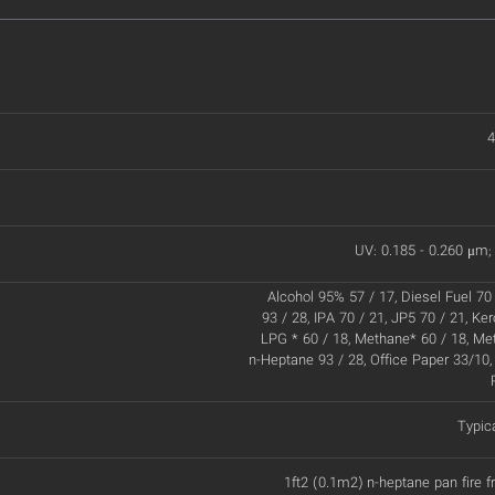
4
UV: 0.185 - 0.260 μm; 
Alcohol 95% 57 / 17, Diesel Fuel 70 
93 / 28, IPA 70 / 21, JP5 70 / 21, Ke
LPG * 60 / 18, Methane* 60 / 18, Met
n-Heptane 93 / 28, Office Paper 33/10,
Typic
1ft2 (0.1m2) n-heptane pan fire 