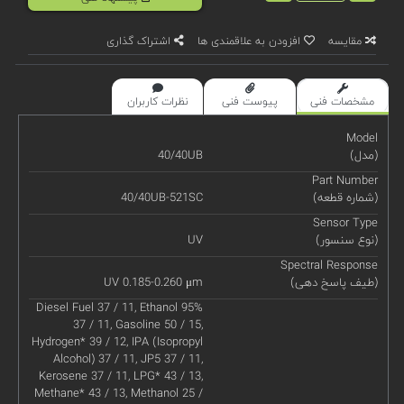
مقایسه
افزودن به علاقمندی ها
اشتراک گذاری
مشخصات فنی
پیوست فنی
نظرات کاربران
Model
(مدل)
40/40UB
Part Number
(شماره قطعه)
40/40UB-521SC
Sensor Type
(نوع سنسور)
UV
Spectral Response
(طیف پاسخ دهی)
UV 0.185-0.260 μm
Diesel Fuel 37 / 11, Ethanol 95%
37 / 11, Gasoline 50 / 15,
Hydrogen* 39 / 12, IPA (Isopropyl
Alcohol) 37 / 11, JP5 37 / 11,
Kerosene 37 / 11, LPG* 43 / 13,
Methane* 43 / 13, Methanol 25 /