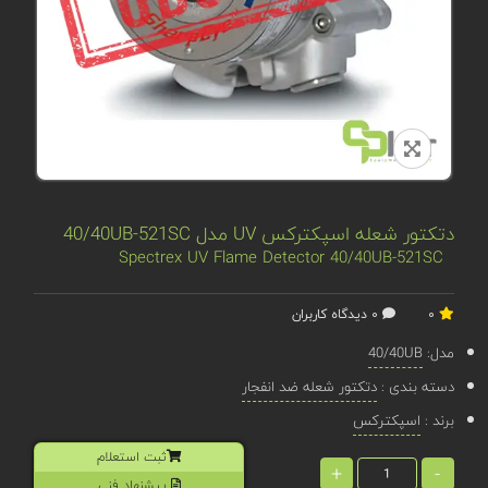
دتکتور شعله اسپکترکس UV مدل 40/40UB-521SC
Spectrex UV Flame Detector 40/40UB-521SC
0
0 دیدگاه کاربران
مدل:
40/40UB
دسته بندی :
دتکتور شعله ضد انفجار
برند :
اسپکترکس
ثبت استعلام
+
-
پیشنهاد فنی