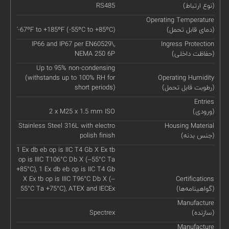
(نوع ارتباط)
RS485
Operating Temperature
(دمای قابل تحمل)
'-67ºF to +185ºF (-55ºC to +85ºC)
IP66 and IP67 per EN60529\,
Ingress Protection
(حفاظت داخلی)
NEMA 250 6P
Up to 95% non-condensing
(withstands up to 100% RH for
Operating Humidity
(رطوبت قابل تحمل)
short periods)
Entries
(ورودی)
2 x M25 x 1.5 mm ISO
Stainless Steel 316L with electro
Housing Material
(جنس بدنه)
polish finish
1 Ex db eb op is IIC T4 Gb X Ex tb
op is IIIC T106°C Db X (–55°C Ta
+85°C), 1 Ex db eb op is IIC T4 Gb
X Ex tb op is IIIC T96°C Db X (–
Certifications
(گواهینامه‌ها)
55°C Ta +75°C), ATEX and IECEx
Manufacture
(سازنده)
Spectrex
Manufacture