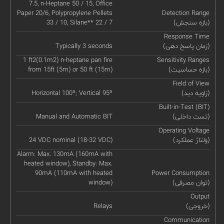
7.5, n-Heptane 50 / 15, Office
Paper 20/6, Polypropylene Pellets
Detection Range
(بازه سنجش)
33 / 10, Silane** 22 / 7
Response Time
(زمان پاسخ دهی)
Typically 3 seconds
1 ft2(0.1m2) n-heptane pan fire
Sensitivity Ranges
(بازه حساسیت)
from 15ft (5m) or 50 ft (15m)
Field of View
(زاویه دید)
Horizontal 100º; Vertical 95º
Built-in-Test (BIT)
(تست داخلی)
Manual and Automatic BIT
Operating Voltage
(ولتاژ عملکرد)
24 VDC nominal (18-32 VDC)
Alarm: Max. 130mA (160mA with
heated window), Standby: Max.
90mA (110mA with heated
Power Consumption
(توان مصرفی)
window)
Output
(خروجی)
Relays
Communication