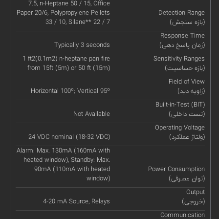
7.5, n-Heptane 50 / 15, Office
Paper 20/6, Polypropylene Pellets
Detection Range
(بازه سنجش)
33 / 10, Silane** 22 / 7
Response Time
(زمان پاسخ دهی)
Typically 3 seconds
1 ft2(0.1m2) n-heptane pan fire
Sensitivity Ranges
(بازه حساسیت)
from 15ft (5m) or 50 ft (15m)
Field of View
(زاویه دید)
Horizontal 100º; Vertical 95º
Built-in-Test (BIT)
(تست داخلی)
Not Available
Operating Voltage
(ولتاژ عملکرد)
24 VDC nominal (18-32 VDC)
Alarm: Max. 130mA (160mA with
heated window), Standby: Max.
90mA (110mA with heated
Power Consumption
(توان مصرفی)
window)
Output
(خروجی)
4-20 mA Source, Relays
Communication