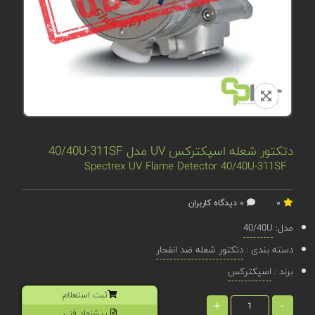
دتکتور شعله اسپکترکس UV مدل 40/40U-311SF
Spectrex UV Flame Detector 40/40U-311SF
0
0 دیدگاه کاربران
مدل:
40/40U
دسته بندی :
دتکتور شعله ضد انفجار
برند :
اسپکترکس
ثبت استعلام
+
-
پیشنهاد فنی