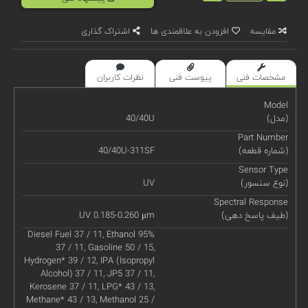
مقایسه
افزودن به علاقمندی ها
اشتراک گذاری
مشخصات فنی
پیوست فنی
نظرات کاربران
Model
(مدل)
40/40U
Part Number
(شماره قطعه)
40/40U-311SF
Sensor Type
(نوع سنسور)
UV
Spectral Response
(طیف پاسخ دهی)
UV 0.185-0.260 μm
Diesel Fuel 37 / 11, Ethanol 95%
37 / 11, Gasoline 50 / 15,
Hydrogen* 39 / 12, IPA (Isopropyl
Alcohol) 37 / 11, JP5 37 / 11,
Kerosene 37 / 11, LPG* 43 / 13,
Methane* 43 / 13, Methanol 25 /