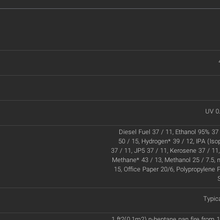
UV 0
Diesel Fuel 37 / 11, Ethanol 95% 37 
50 / 15, Hydrogen* 39 / 12, IPA (Iso
37 / 11, JP5 37 / 11, Kerosene 37 / 11,
Methane* 43 / 13, Methanol 25 / 7.5, 
15, Office Paper 20/6, Polypropylene P
Typic
1 ft2(0.1m2) n-heptane pan fire from 1