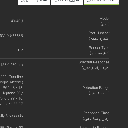
Model
40/40U
(مدل)
Part Number
40/40U-222SR
(شماره قطعه)
Sensor Type
UV
(نوع سنسور)
Spectral Response
.185-0.260 μm
(طیف پاسخ دهی)
/ 11, Gasoline
propyl Alcohol)
 LPG* 43 / 13,
Detection Range
(بازه سنجش)
n-Heptane 50 /
ellets 33 / 10,
Silane** 22 / 7
Response Time
ally 3 seconds
(زمان پاسخ دهی)
5ft (5m) or 50
Sensitivity Ranges