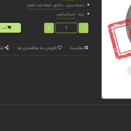
دسته بندی :
دتکتور شعله ضد انفجار
برند :
اسپکترکس
+
-
ثبت ا
مقایسه
افزودن به علاقمندی ها
اشت