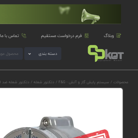
وبلاگ
فرم درخواست مستقیم
تماس با ما
دسته بندی
محصولات
/
سیستم پایش گاز و آتش - F&G
/
دتکتور شعله
/
دتکتور شعله ضد ا