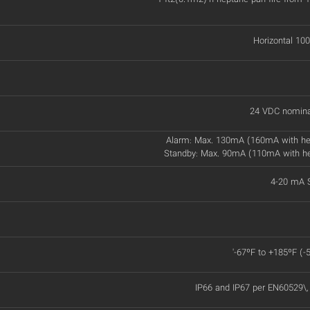
Horizontal 100
24 VDC nomina
Alarm: Max. 130mA (160mA with he
Standby: Max. 90mA (110mA with h
4-20 mA S
'-67ºF to +185ºF (-
IP66 and IP67 per EN60529\