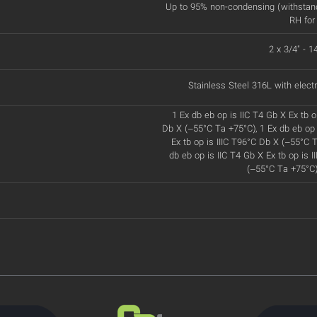
Up to 95% non-condensing (withstan
RH for
2 x 3/4" - 
Stainless Steel 316L with electr
1 Ex db eb op is IIC T4 Gb X Ex tb o
Db X (–55°C Ta +75°C), 1 Ex db eb op 
Ex tb op is IIIC T96°C Db X (–55°C T
db eb op is IIC T4 Gb X Ex tb op is 
(–55°C Ta +75°C)