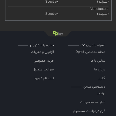
(سازنده)
Spectrex
Manufacture
(سازنده)
Spectrex
همراه با کیوپیکت
همراه با مشتریان
مجله تخصصی Qpket
قوانین و مقررات
تماس با ما
حریم خصوصی
درباره ما
سوالات متداول
گالری
ثبت نام / ورود
دسترسی سریع
برندها
مقایسه محصولات
فرم درخواست مستقیم