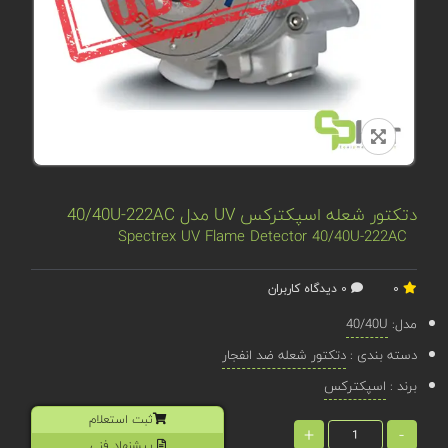
دتکتور شعله اسپکترکس UV مدل 40/40U-222AC
Spectrex UV Flame Detector 40/40U-222AC
0
0 دیدگاه کاربران
مدل:
40/40U
دسته بندی :
دتکتور شعله ضد انفجار
برند :
اسپکترکس
ثبت استعلام
+
-
پیشنهاد فنی