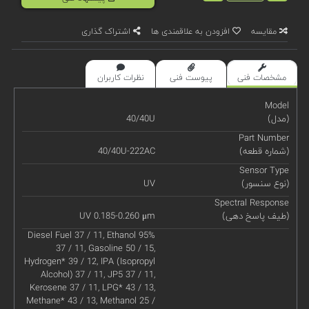
مقایسه
افزودن به علاقمندی ها
اشتراک گذاری
مشخصات فنی
پیوست فنی
نظرات کاربران
Model
(مدل)
40/40U
Part Number
(شماره قطعه)
40/40U-222AC
Sensor Type
(نوع سنسور)
UV
Spectral Response
(طیف پاسخ دهی)
UV 0.185-0.260 μm
Diesel Fuel 37 / 11, Ethanol 95%
37 / 11, Gasoline 50 / 15,
Hydrogen* 39 / 12, IPA (Isopropyl
Alcohol) 37 / 11, JP5 37 / 11,
Kerosene 37 / 11, LPG* 43 / 13,
Methane* 43 / 13, Methanol 25 /