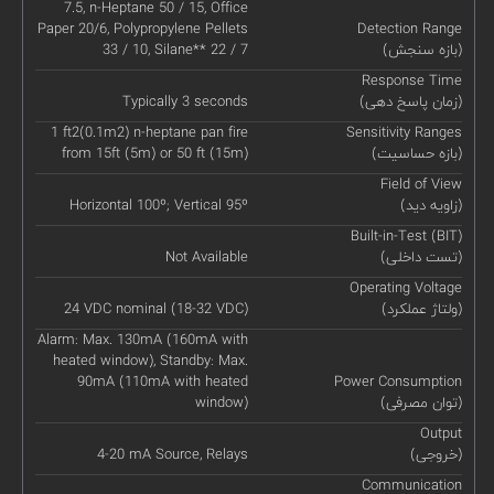
7.5, n-Heptane 50 / 15, Office
Paper 20/6, Polypropylene Pellets
Detection Range
(بازه سنجش)
33 / 10, Silane** 22 / 7
Response Time
(زمان پاسخ دهی)
Typically 3 seconds
1 ft2(0.1m2) n-heptane pan fire
Sensitivity Ranges
(بازه حساسیت)
from 15ft (5m) or 50 ft (15m)
Field of View
(زاویه دید)
Horizontal 100º; Vertical 95º
Built-in-Test (BIT)
(تست داخلی)
Not Available
Operating Voltage
(ولتاژ عملکرد)
24 VDC nominal (18-32 VDC)
Alarm: Max. 130mA (160mA with
heated window), Standby: Max.
90mA (110mA with heated
Power Consumption
(توان مصرفی)
window)
Output
(خروجی)
4-20 mA Source, Relays
Communication