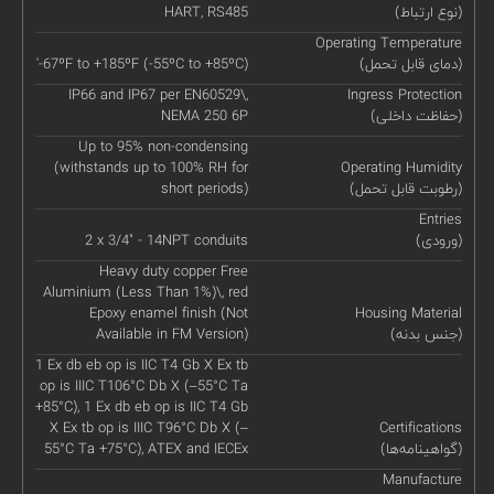
(نوع ارتباط)
HART, RS485
Operating Temperature
(دمای قابل تحمل)
'-67ºF to +185ºF (-55ºC to +85ºC)
IP66 and IP67 per EN60529\,
Ingress Protection
(حفاظت داخلی)
NEMA 250 6P
Up to 95% non-condensing
(withstands up to 100% RH for
Operating Humidity
(رطوبت قابل تحمل)
short periods)
Entries
(ورودی)
2 x 3/4" - 14NPT conduits
Heavy duty copper Free
Aluminium (Less Than 1%)\, red
Epoxy enamel finish (Not
Housing Material
(جنس بدنه)
Available in FM Version)
1 Ex db eb op is IIC T4 Gb X Ex tb
op is IIIC T106°C Db X (–55°C Ta
+85°C), 1 Ex db eb op is IIC T4 Gb
X Ex tb op is IIIC T96°C Db X (–
Certifications
(گواهینامه‌ها)
55°C Ta +75°C), ATEX and IECEx
Manufacture