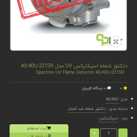
دتکتور شعله اسپکترکس UV مدل 40/40U-221SR
Spectrex UV Flame Detector 40/40U-221SR
0
0 دیدگاه کاربران
مدل:
40/40U
دسته بندی :
دتکتور شعله ضد انفجار
برند :
اسپکترکس
ثبت استعلام
+
-
پیشنهاد فنی