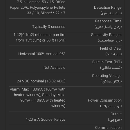
7.5, n-Heptane 50 / 15, Office
Paper 20/6, Polypropylene Pellets
Detection Range
(بازه سنجش)
33 / 10, Silane** 22 / 7
Response Time
(زمان پاسخ دهی)
Typically 3 seconds
1 ft2(0.1m2) n-heptane pan fire
Sensitivity Ranges
(بازه حساسیت)
from 15ft (5m) or 50 ft (15m)
Field of View
(زاویه دید)
Horizontal 100º; Vertical 95º
Built-in-Test (BIT)
(تست داخلی)
Not Available
Operating Voltage
(ولتاژ عملکرد)
24 VDC nominal (18-32 VDC)
Alarm: Max. 130mA (160mA with
heated window), Standby: Max.
90mA (110mA with heated
Power Consumption
(توان مصرفی)
window)
Output
(خروجی)
4-20 mA Source, Relays
Communication