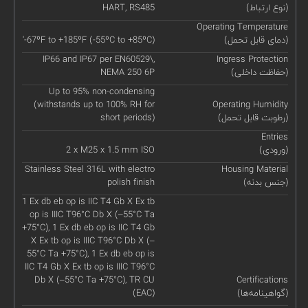
(نوع ارتباط)
HART, RS485
Operating Temperature
(دمای قابل تحمل)
'-67ºF to +185ºF (-55ºC to +85ºC)
IP66 and IP67 per EN60529\,
Ingress Protection
(حفاظت داخلی)
NEMA 250 6P
Up to 95% non-condensing
(withstands up to 100% RH for
Operating Humidity
(رطوبت قابل تحمل)
short periods)
Entries
(ورودی)
2 x M25 x 1.5 mm ISO
Stainless Steel 316L with electro
Housing Material
(جنس بدنه)
polish finish
1 Ex db eb op is IIC T4 Gb X Ex tb
op is IIIC T96°C Db X (–55°C Ta
+75°C), 1 Ex db eb op is IIC T4 Gb
X Ex tb op is IIIC T96°C Db X (–
55°C Ta +75°C), 1 Ex db eb op is
IIC T4 Gb X Ex tb op is IIIC T96°C
Db X (–55°C Ta +75°C), TR CU
Certifications
(گواهینامه‌ها)
(EAC)