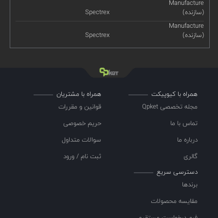
Manufacture
(سازنده)
Spectrex
Manufacture
(سازنده)
Spectrex
همراه با کیوپیکت
همراه با مشتریان
مجله تخصصی Qpket
قوانین و مقررات
تماس با ما
حریم خصوصی
درباره ما
سوالات متداول
گالری
ثبت نام / ورود
دسترسی سریع
برندها
مقایسه محصولات
فرم درخواست مستقیم