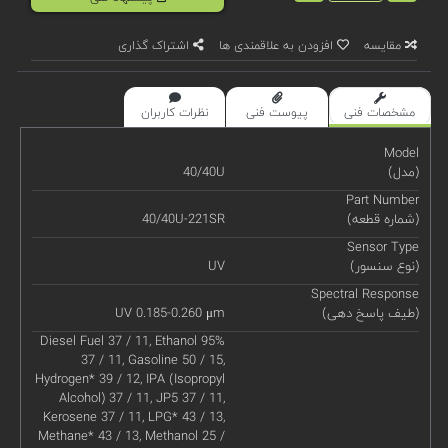
مقایسه
افزودن به علاقمندی ها
اشتراک گذاری
مشخصات فنی
پیوست فنی
نظرات کاربران
Model
(مدل)
40/40U
Part Number
(شماره قطعه)
40/40U-221SR
Sensor Type
(نوع سنسور)
UV
Spectral Response
(طیف پاسخ دهی)
UV 0.185-0.260 μm
Diesel Fuel 37 / 11, Ethanol 95%
37 / 11, Gasoline 50 / 15,
Hydrogen* 39 / 12, IPA (Isopropyl
Alcohol) 37 / 11, JP5 37 / 11,
Kerosene 37 / 11, LPG* 43 / 13,
Methane* 43 / 13, Methanol 25 /