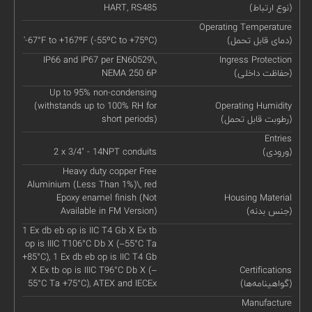
(نوع ارتباط)
HART, RS485
Operating Temperature
(دمای قابل تحمل)
'-67°F to +167ºF (-55ºC to +75ºC)
IP66 and IP67 per EN60529\,
Ingress Protection
(حفاظت داخلی)
NEMA 250 6P
Up to 95% non-condensing
(withstands up to 100% RH for
Operating Humidity
(رطوبت قابل تحمل)
short periods)
Entries
(ورودی)
2 x 3/4" - 14NPT conduits
Heavy duty copper Free
Aluminium (Less Than 1%)\, red
Epoxy enamel finish (Not
Housing Material
(جنس بدنه)
Available in FM Version)
1 Ex db eb op is IIC T4 Gb X Ex tb
op is IIIC T106°C Db X (–55°C Ta
+85°C), 1 Ex db eb op is IIC T4 Gb
X Ex tb op is IIIC T96°C Db X (–
Certifications
(گواهینامه‌ها)
55°C Ta +75°C), ATEX and IECEx
Manufacture