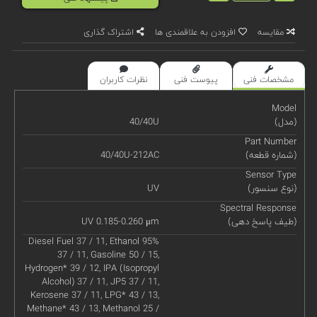
مقایسه
افزودن به علاقمندی ها
اشتراک گذاری
مشخصات فنی
پیوست فنی
نظرات کاربران
Model
(مدل)
40/40U
Part Number
(شماره قطعه)
40/40U-212AC
Sensor Type
(نوع سنسور)
UV
Spectral Response
(طیف پاسخ دهی)
UV 0.185-0.260 μm
Diesel Fuel 37 / 11, Ethanol 95%
37 / 11, Gasoline 50 / 15,
Hydrogen* 39 / 12, IPA (Isopropyl
Alcohol) 37 / 11, JP5 37 / 11,
Kerosene 37 / 11, LPG* 43 / 13,
Methane* 43 / 13, Methanol 25 /