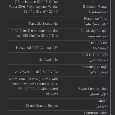
7.5, n-Heptane 50 / 15, Office
Paper 20/6, Polypropylene Pellets
Detection Range
(بازه سنجش)
33 / 10, Silane** 22 / 7
Response Time
(زمان پاسخ دهی)
Typically 3 seconds
1 ft2(0.1m2) n-heptane pan fire
Sensitivity Ranges
(بازه حساسیت)
from 15ft (5m) or 50 ft (15m)
Field of View
(زاویه دید)
Horizontal 100º; Vertical 95º
Built-in-Test (BIT)
(تست داخلی)
Not Available
Operating Voltage
(ولتاژ عملکرد)
24 VDC nominal (18-32 VDC)
Alarm: Max. 130mA (160mA with
heated window), Standby: Max.
90mA (110mA with heated
Power Consumption
(توان مصرفی)
window)
Output
(خروجی)
4-20 mA Source, Relays
Communication