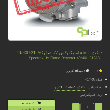
دتکتور شعله اسپکترکس UV مدل 40/40U-212AC
Spectrex UV Flame Detector 40/40U-212AC
0
0 دیدگاه کاربران
مدل:
40/40U
دسته بندی :
دتکتور شعله ضد انفجار
برند :
اسپکترکس
ثبت استعلام
+
-
پیشنهاد فنی