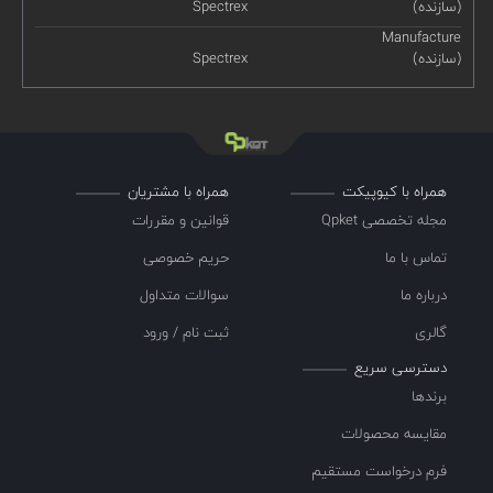
(سازنده)
Spectrex
Manufacture
(سازنده)
Spectrex
همراه با کیوپیکت
همراه با مشتریان
مجله تخصصی Qpket
قوانین و مقررات
تماس با ما
حریم خصوصی
درباره ما
سوالات متداول
گالری
ثبت نام / ورود
دسترسی سریع
برندها
مقایسه محصولات
فرم درخواست مستقیم