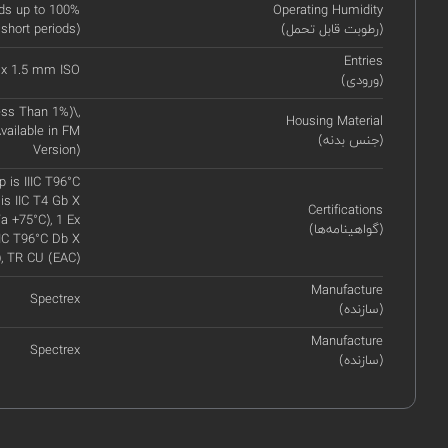
ds up to 100%
Operating Humidity
(رطوبت قابل تحمل)
 short periods)
Entries
 x 1.5 mm ISO
(ورودی)
ss Than 1%)\,
Housing Material
vailable in FM
(جنس بدنه)
Version)
p is IIIC T96°C
is IIC T4 Gb X
Certifications
a +75°C), 1 Ex
(گواهینامه‌ها)
IIIC T96°C Db X
, TR CU (EAC)
Manufacture
Spectrex
(سازنده)
Manufacture
Spectrex
(سازنده)