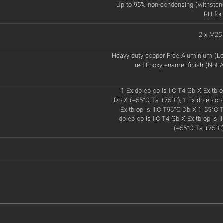
Up to 95% non-condensing (withstan
RH for
2 x M25
Heavy duty copper Free Aluminium (Le
red Epoxy enamel finish (Not A
1 Ex db eb op is IIC T4 Gb X Ex tb o
Db X (–55°C Ta +75°C), 1 Ex db eb op 
Ex tb op is IIIC T96°C Db X (–55°C T
db eb op is IIC T4 Gb X Ex tb op is 
(–55°C Ta +75°C)