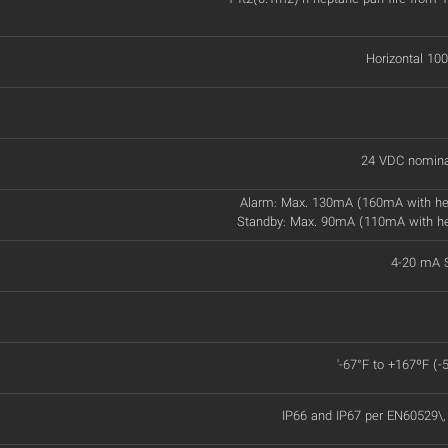
Horizontal 100
24 VDC nomina
Alarm: Max. 130mA (160mA with he
Standby: Max. 90mA (110mA with h
4-20 mA S
'-67°F to +167ºF (-
IP66 and IP67 per EN60529\