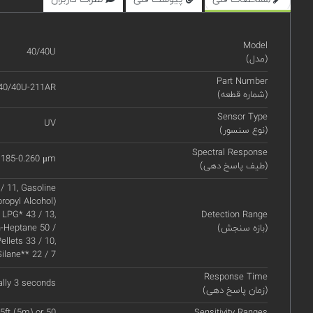
Model
40/40U
(مدل)
Part Number
40/40U-211AR
(شماره قطعه)
Sensor Type
UV
(نوع سنسور)
Spectral Response
.185-0.260 μm
(طیف پاسخ دهی)
/ 11, Gasoline
propyl Alcohol)
 LPG* 43 / 13,
Detection Range
(بازه سنجش)
n-Heptane 50 /
ellets 33 / 10,
Silane** 22 / 7
Response Time
ally 3 seconds
(زمان پاسخ دهی)
5ft (5m) or 50
Sensitivity Ranges