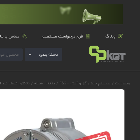
وبلاگ
فرم درخواست مستقیم
تماس با ما
دسته بندی
محصولات
/
سیستم پایش گاز و آتش - F&G
/
دتکتور شعله
/
دتکتور شعله ضد ا