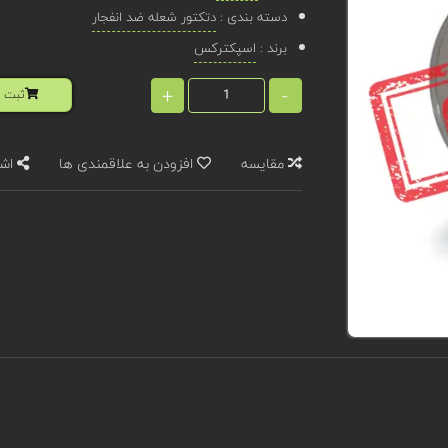
دسته بندی :
دتکتور شعله ضد انفجار
برند :
اسپکترکس
+
-
ثبت ا
مقایسه
افزودن به علاقمندی ها
اشت