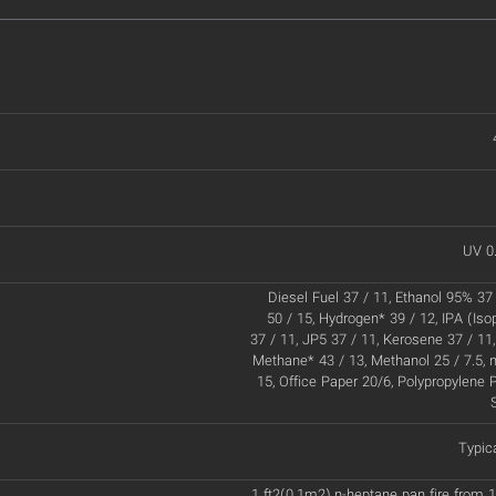
UV 0
Diesel Fuel 37 / 11, Ethanol 95% 37 
50 / 15, Hydrogen* 39 / 12, IPA (Iso
37 / 11, JP5 37 / 11, Kerosene 37 / 11,
Methane* 43 / 13, Methanol 25 / 7.5, 
15, Office Paper 20/6, Polypropylene P
Typic
1 ft2(0.1m2) n-heptane pan fire from 1