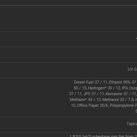
UV 0
Diesel Fuel 37 / 11, Ethanol 95% 37 
50 / 15, Hydrogen* 39 / 12, IPA (Iso
37 / 11, JP5 37 / 11, Kerosene 37 / 11,
Methane* 43 / 13, Methanol 25 / 7.5, 
15, Office Paper 20/6, Polypropylene P
Typic
1 ft2(0.1m2) n-heptane pan fire from 1