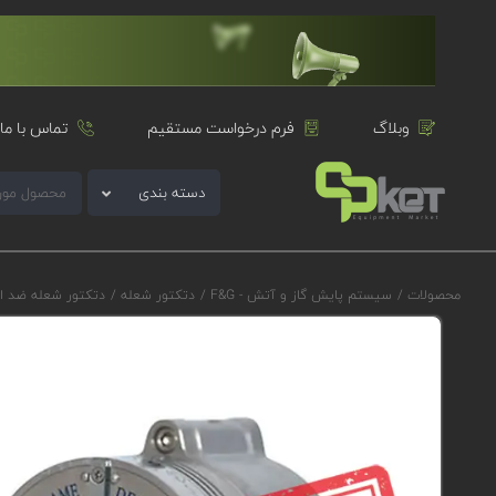
وبلاگ
فرم درخواست مستقیم
تماس با ما
دسته بندی
محصولات
/
سیستم پایش گاز و آتش - F&G
/
دتکتور شعله
/
دتکتور شعله ضد ا