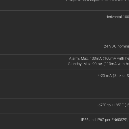
Horizontal 100
24 VDC nomina
Alarm: Max. 130mA (160mA with he
Standby: Max. 90mA (110mA with h
4-20 mA (Sink or S
'-67ºF to +185ºF (-
IP66 and IP67 per EN60529\