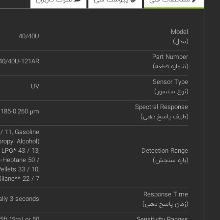
Model
40/40U
(مدل)
Part Number
40/40U-121AR
(شماره قطعه)
Sensor Type
UV
(نوع سنسور)
Spectral Response
.185-0.260 μm
(طیف پاسخ دهی)
/ 11, Gasoline
propyl Alcohol)
 LPG* 43 / 13,
Detection Range
(بازه سنجش)
n-Heptane 50 /
ellets 33 / 10,
Silane** 22 / 7
Response Time
ally 3 seconds
(زمان پاسخ دهی)
5ft (5m) or 50
Sensitivity Ranges