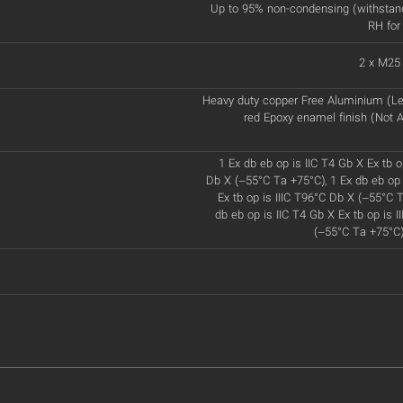
Up to 95% non-condensing (withstan
RH for
2 x M25
Heavy duty copper Free Aluminium (Le
red Epoxy enamel finish (Not A
1 Ex db eb op is IIC T4 Gb X Ex tb o
Db X (–55°C Ta +75°C), 1 Ex db eb op 
Ex tb op is IIIC T96°C Db X (–55°C T
db eb op is IIC T4 Gb X Ex tb op is 
(–55°C Ta +75°C)