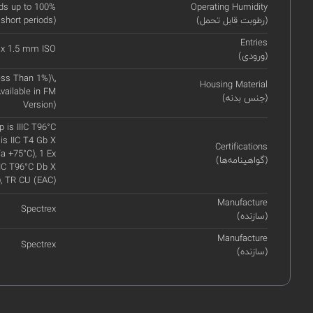
ds up to 100%
Operating Humidity
(رطوبت قابل تحمل)
 short periods)
Entries
 x 1.5 mm ISO
(ورودی)
ss Than 1%)\,
Housing Material
vailable in FM
(جنس بدنه)
Version)
p is IIIC T96°C
is IIC T4 Gb X
Certifications
a +75°C), 1 Ex
(گواهینامه‌ها)
IIIC T96°C Db X
, TR CU (EAC)
Manufacture
Spectrex
(سازنده)
Manufacture
Spectrex
(سازنده)