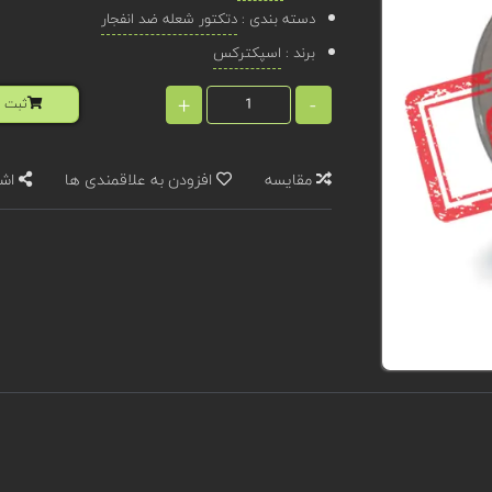
دسته بندی :
دتکتور شعله ضد انفجار
برند :
اسپکترکس
+
-
ثبت ا
مقایسه
افزودن به علاقمندی ها
اشت