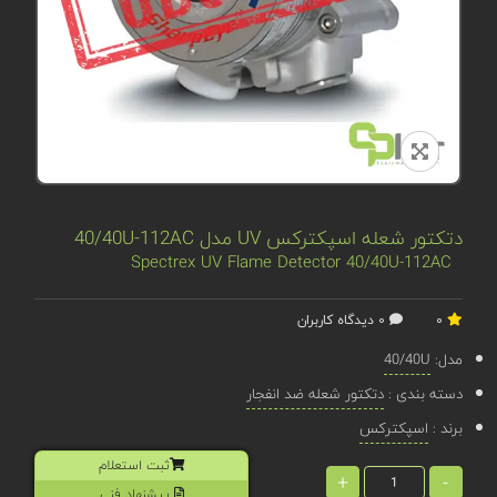
دتکتور شعله اسپکترکس UV مدل 40/40U-112AC
Spectrex UV Flame Detector 40/40U-112AC
0
0 دیدگاه کاربران
مدل:
40/40U
دسته بندی :
دتکتور شعله ضد انفجار
برند :
اسپکترکس
ثبت استعلام
+
-
پیشنهاد فنی