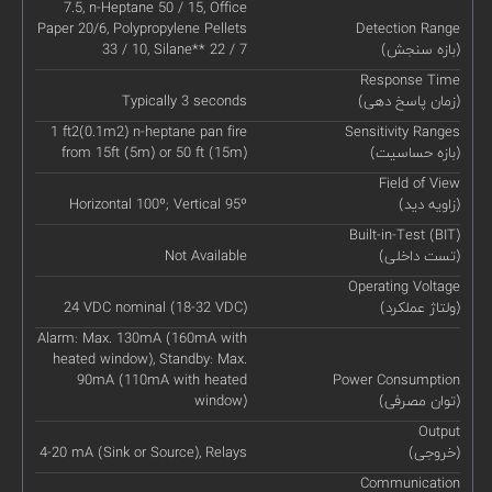
7.5, n-Heptane 50 / 15, Office
Paper 20/6, Polypropylene Pellets
Detection Range
(بازه سنجش)
33 / 10, Silane** 22 / 7
Response Time
(زمان پاسخ دهی)
Typically 3 seconds
1 ft2(0.1m2) n-heptane pan fire
Sensitivity Ranges
(بازه حساسیت)
from 15ft (5m) or 50 ft (15m)
Field of View
(زاویه دید)
Horizontal 100º; Vertical 95º
Built-in-Test (BIT)
(تست داخلی)
Not Available
Operating Voltage
(ولتاژ عملکرد)
24 VDC nominal (18-32 VDC)
Alarm: Max. 130mA (160mA with
heated window), Standby: Max.
90mA (110mA with heated
Power Consumption
(توان مصرفی)
window)
Output
(خروجی)
4-20 mA (Sink or Source), Relays
Communication