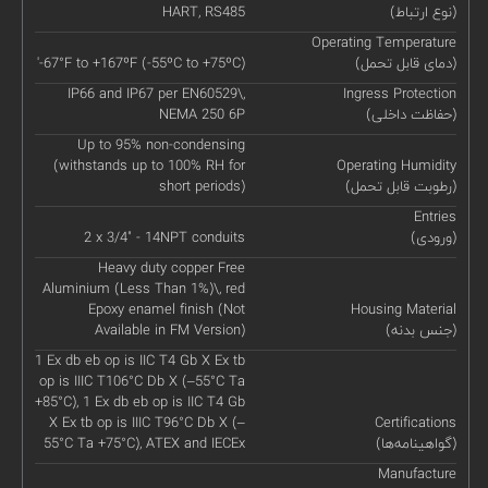
(نوع ارتباط)
HART, RS485
Operating Temperature
(دمای قابل تحمل)
'-67°F to +167ºF (-55ºC to +75ºC)
IP66 and IP67 per EN60529\,
Ingress Protection
(حفاظت داخلی)
NEMA 250 6P
Up to 95% non-condensing
(withstands up to 100% RH for
Operating Humidity
(رطوبت قابل تحمل)
short periods)
Entries
(ورودی)
2 x 3/4" - 14NPT conduits
Heavy duty copper Free
Aluminium (Less Than 1%)\, red
Epoxy enamel finish (Not
Housing Material
(جنس بدنه)
Available in FM Version)
1 Ex db eb op is IIC T4 Gb X Ex tb
op is IIIC T106°C Db X (–55°C Ta
+85°C), 1 Ex db eb op is IIC T4 Gb
X Ex tb op is IIIC T96°C Db X (–
Certifications
(گواهینامه‌ها)
55°C Ta +75°C), ATEX and IECEx
Manufacture