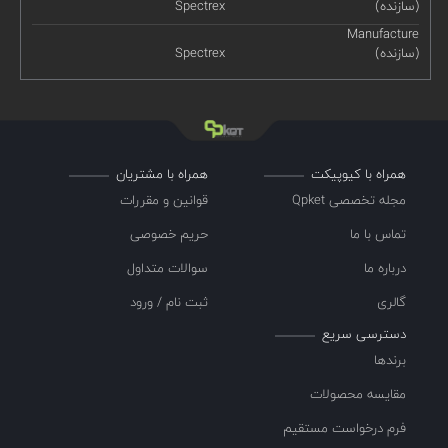
(سازنده)
Spectrex
Manufacture
(سازنده)
Spectrex
همراه با کیوپیکت
همراه با مشتریان
مجله تخصصی Qpket
قوانین و مقررات
تماس با ما
حریم خصوصی
درباره ما
سوالات متداول
گالری
ثبت نام / ورود
دسترسی سریع
برندها
مقایسه محصولات
فرم درخواست مستقیم