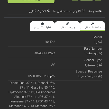
مقایسه
افزودن به علاقمندی ها
اشتراک گذاری
مشخصات فنی
پیوست فنی
نظرات کاربران
Model
(مدل)
40/40U
Part Number
(شماره قطعه)
40/40U-112AC
Sensor Type
(نوع سنسور)
UV
Spectral Response
(طیف پاسخ دهی)
UV 0.185-0.260 μm
Diesel Fuel 37 / 11, Ethanol 95%
37 / 11, Gasoline 50 / 15,
Hydrogen* 39 / 12, IPA (Isopropyl
Alcohol) 37 / 11, JP5 37 / 11,
Kerosene 37 / 11, LPG* 43 / 13,
Methane* 43 / 13, Methanol 25 /