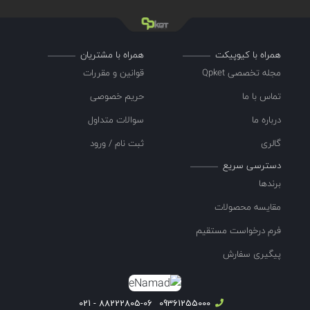
همراه با کیوپیکت
همراه با مشتریان
مجله تخصصی Qpket
قوانین و مقررات
تماس با ما
حریم خصوصی
درباره ما
سوالات متداول
گالری
ثبت نام / ورود
دسترسی سریع
برندها
مقایسه محصولات
فرم درخواست مستقیم
پیگیری سفارش
88222805-06 - 021
09361255000