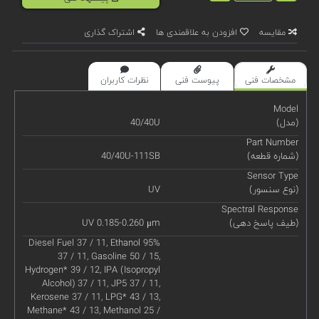
مقایسه
افزودن به علاقمندی ها
اشتراک گذاری
مشخصات فنی
پیوست فنی
نظرات کاربران
Model
(مدل)
40/40U
Part Number
(شماره قطعه)
40/40U-111SB
Sensor Type
(نوع سنسور)
UV
Spectral Response
(طیف پاسخ دهی)
UV 0.185-0.260 μm
Diesel Fuel 37 / 11, Ethanol 95%
37 / 11, Gasoline 50 / 15,
Hydrogen* 39 / 12, IPA (Isopropyl
Alcohol) 37 / 11, JP5 37 / 11,
Kerosene 37 / 11, LPG* 43 / 13,
Methane* 43 / 13, Methanol 25 /