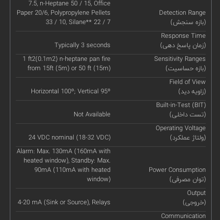
7.5, n-Heptane 50 / 15, Office
Paper 20/6, Polypropylene Pellets
Detection Range
(بازه سنجش)
33 / 10, Silane** 22 / 7
Response Time
(زمان پاسخ دهی)
Typically 3 seconds
1 ft2(0.1m2) n-heptane pan fire
Sensitivity Ranges
(بازه حساسیت)
from 15ft (5m) or 50 ft (15m)
Field of View
(زاویه دید)
Horizontal 100º; Vertical 95º
Built-in-Test (BIT)
(تست داخلی)
Not Available
Operating Voltage
(ولتاژ عملکرد)
24 VDC nominal (18-32 VDC)
Alarm: Max. 130mA (160mA with
heated window), Standby: Max.
90mA (110mA with heated
Power Consumption
(توان مصرفی)
window)
Output
(خروجی)
4-20 mA (Sink or Source), Relays
Communication