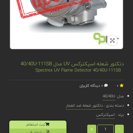
دتکتور شعله اسپکترکس UV مدل 40/40U-111SB
Spectrex UV Flame Detector 40/40U-111SB
0
0 دیدگاه کاربران
مدل:
40/40U
دسته بندی :
دتکتور شعله ضد انفجار
برند :
اسپکترکس
ثبت استعلام
+
-
پیشنهاد فنی