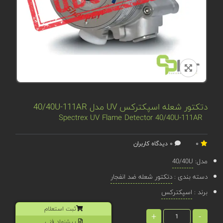
دتکتور شعله اسپکترکس UV مدل 40/40U-111AR
Spectrex UV Flame Detector 40/40U-111AR
0
0 دیدگاه کاربران
مدل:
40/40U
دسته بندی :
دتکتور شعله ضد انفجار
برند :
اسپکترکس
ثبت استعلام
+
-
پیشنهاد فنی