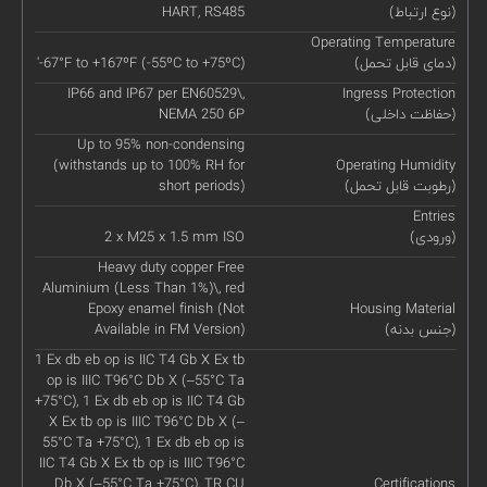
(نوع ارتباط)
HART, RS485
Operating Temperature
(دمای قابل تحمل)
'-67°F to +167ºF (-55ºC to +75ºC)
IP66 and IP67 per EN60529\,
Ingress Protection
(حفاظت داخلی)
NEMA 250 6P
Up to 95% non-condensing
(withstands up to 100% RH for
Operating Humidity
(رطوبت قابل تحمل)
short periods)
Entries
(ورودی)
2 x M25 x 1.5 mm ISO
Heavy duty copper Free
Aluminium (Less Than 1%)\, red
Epoxy enamel finish (Not
Housing Material
(جنس بدنه)
Available in FM Version)
1 Ex db eb op is IIC T4 Gb X Ex tb
op is IIIC T96°C Db X (–55°C Ta
+75°C), 1 Ex db eb op is IIC T4 Gb
X Ex tb op is IIIC T96°C Db X (–
55°C Ta +75°C), 1 Ex db eb op is
IIC T4 Gb X Ex tb op is IIIC T96°C
Db X (–55°C Ta +75°C), TR CU
Certifications