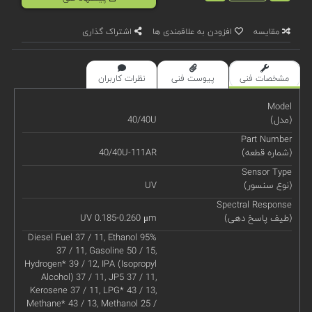
مقایسه
افزودن به علاقمندی ها
اشتراک گذاری
مشخصات فنی
پیوست فنی
نظرات کاربران
Model
(مدل)
40/40U
Part Number
(شماره قطعه)
40/40U-111AR
Sensor Type
(نوع سنسور)
UV
Spectral Response
(طیف پاسخ دهی)
UV 0.185-0.260 μm
Diesel Fuel 37 / 11, Ethanol 95%
37 / 11, Gasoline 50 / 15,
Hydrogen* 39 / 12, IPA (Isopropyl
Alcohol) 37 / 11, JP5 37 / 11,
Kerosene 37 / 11, LPG* 43 / 13,
Methane* 43 / 13, Methanol 25 /