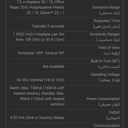
7.5, n-Heptane 50 / 15, Office
Paper 20/6, Polypropylene Pellets
Detection Range
(بازه سنجش)
33 / 10, Silane** 22 / 7
Response Time
(زمان پاسخ دهی)
Typically 3 seconds
1 ft2(0.1m2) n-heptane pan fire
Sensitivity Ranges
(بازه حساسیت)
from 15ft (5m) or 50 ft (15m)
Field of View
(زاویه دید)
Horizontal 100º; Vertical 95º
Built-in-Test (BIT)
(تست داخلی)
Not Available
Operating Voltage
(ولتاژ عملکرد)
24 VDC nominal (18-32 VDC)
Alarm: Max. 130mA (160mA with
heated window), Standby: Max.
90mA (110mA with heated
Power Consumption
(توان مصرفی)
window)
Output
(خروجی)
4-20 mA (Sink or Source), Relays
Communication