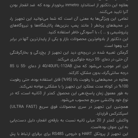
بعلاوه این دتکتور از استاندارد inmetro برخوردار بوده که ضد انفجار بودن
آنرا تایید می‌کنند.
تمامی این ویژگی‌ها به معنی آن است که شما می‌توانید این تجهیز را،
در محیط‌های پرخطر ( مانند پمپ بنزین‌ها، پالایشگاه‌ها و نیروگاه‌های
پتروشیمی و ... ) ، با آسودگی خاطر استفاده کنید.
این دتکتور از بادوام‌ترین محصولات بازار و یکی از پایدارترین آنها در برابر
آب وهوا است.
گرمکن تعبیه شده در دریچه‌ی دید این تجهیز از یخ‌زدگی و بخارگرفتگی
آن حتی در دمای -55 درجه جلوگیری می‌کند.
این امر موجب می‌شود که مدل 40/40UFL-112AB از دمای -55 تا 85
درجه سانتی‌گراد، بدون مشکل، کارکند.
بعلاوه در محیط‌هایی با رطوبت بالا (95%) قابل استفاده بوده، حتی رطوبت
100% در کوتاه مدت عملکرد این تجهیز را با مشکلی مواجه نمی‌کند.
به طور معمول زمان پاسخ‌دهی این محصول کمتر از 3ثانیه است، که در
نوع خود واکنشی سریع محسوب می‌شود.
همچنین این تجهیز در سری محصولات فوق سریع (ULTRA FAST)
اسپکترکس قراردارد.
واکنش کمتر از 20 میلی ثانیه نسبت به بارقه‌ی انفجار، دلیل دست‌یابی
به این عنوان بوده‌است.
این تجهیز از پروتکل HART و خروجی RS485 برای برقرای ارتباط با پنل