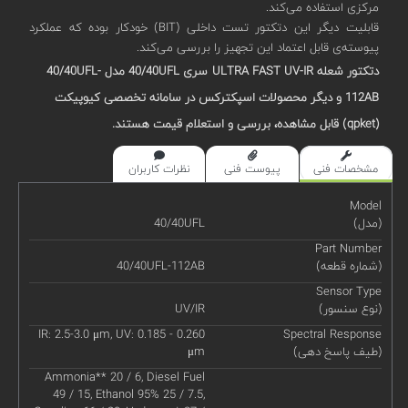
مرکزی استفاده می‌کند.
قابلیت‌ دیگر این دتکتور تست داخلی (BIT) خودکار بوده که عملکرد
پیوسته‌ی قابل اعتماد این تجهیز را بررسی می‌کند.
دتکتور شعله ULTRA FAST UV-IR
سری 40/40
UFL
مدل 40/40UFL-
112AB
و دیگر محصولات اسپکترکس در سامانه تخصصی کیوپیکت
(qpket) قابل مشاهده، بررسی و استعلام قیمت هستند.
مشخصات فنی
پیوست فنی
نظرات کاربران
Model
(مدل)
40/40UFL
Part Number
(شماره قطعه)
40/40UFL-112AB
Sensor Type
(نوع سنسور)
UV/IR
IR: 2.5-3.0 μm, UV: 0.185 - 0.260
Spectral Response
(طیف پاسخ دهی)
μm
Ammonia** 20 / 6, Diesel Fuel
49 / 15, Ethanol 95% 25 / 7.5,