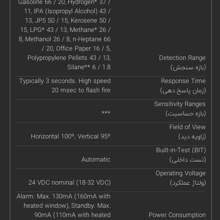
Gasoline 66 / 20, Hydrogen* 37 /
11, IPA (Isopropyl Alcohol) 43 /
13, JP5 50 / 15, Kerosene 50 /
15, LPG* 43 / 13, Methane* 26 /
8, Methanol 26 / 8, n-Heptane 66
/ 20, Office Paper 16 / 5,
Polypropylene Pellets 43 / 13,
Detection Range
(بازه سنجش)
Silane** 6 / 1.8
Typically 3 seconds. High speed
Response Time
(زمان پاسخ دهی)
20 msec to flash fire
Sensitivity Ranges
(بازه حساسیت)
***
Field of View
(زاویه دید)
Horizontal 100º; Vertical 95º
Built-in-Test (BIT)
(تست داخلی)
Automatic
Operating Voltage
(ولتاژ عملکرد)
24 VDC nominal (18-32 VDC)
Alarm: Max. 130mA (160mA with
heated window), Standby: Max.
90mA (110mA with heated
Power Consumption