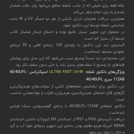
بلکه فقط برای طیفی که از جانب شعله ساطع می‌شود وارد حالت هشدار
شده و به پنل، اعلام خطر می‌کند.
همچنین دریافت همزمان انرژی تابشی از هر دو حسگر UV و IR باعث
شناسایی شعله توسط این دتکتور شود.
در مجموع این تجهیز بسیار دقیق بوده و احتمال ارسال هشدار کاذب
توسط آن بسیار کم است.
گستره‌ی دید این دتکتور به زاویه‌ی 100 درجه‌ی افقی و 95 درجه‌ی
عمودی، محدود شده‌است.
این محدوده‌ی دید نسبتاً وسیع سبب می‌شود که این مدل برای پوشش
فضاهای باز وسیع با سقف‌های بسیار بلند یا حتی بدون سقف بکار ‌رود.
ویژگی‌های دتکتور شعله
ULTRA FAST UV-IR
اسپکترکس 40/40UFL-
112AB
سری
40/40
UFL
:
این دتکتور برای تشخیص شعله‌های ناشی از سوخت‌های هیدروکربنی،
گازهای قابل اشتعال، هیدروکسیل، هیدروژن، فلزات و موادمعدنی مناسب
است.
دتکتور شعله‌ی 40/40UFL-112AB با بدنه‌ی آلومینیومی سبک طراحی
شده‌است.
دریافت تاییدیه‌ی IP66 و IP67 از استاندارد EN (اروپا) و داشتن استاندارد
NEMA آمریکا هردو مقاوم بودن بدنه‌ی این تجهیز درمقابل نفوذ آب و گرد
و خاک را نشان می‌دهد.