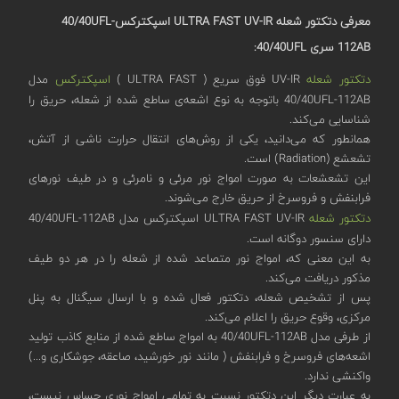
معرفی دتکتور شعله ULTRA FAST UV-IR
اسپکترکس40/40UFL-
112AB
سری 40/40
UFL
:
دتکتور شعله
UV-IR فوق سریع ( ULTRA FAST )
اسپکترکس
مدل
40/40UFL-112AB باتوجه به نوع اشعه‌ی ساطع شده از شعله، حریق را
شناسایی می‌کند.
همانطور که می‌دانید، یکی از روش‌های انتقال حرارت ناشی از آتش،
تشعشع (Radiation) است.
این تشعشعات به صورت امواج نور مرئی و نامرئی و در طیف نورهای
فرابنفش و فروسرخ از حریق خارج می‌شوند.
دتکتور شعله
ULTRA FAST UV-IR اسپکترکس مدل 40/40UFL-112AB
دارای سنسور دوگانه‌ است.
به این معنی که، امواج نور متصاعد شده از شعله را در هر دو طیف
مذکور دریافت می‌کند.
پس از تشخیص شعله، دتکتور فعال شده و با ارسال سیگنال به پنل
مرکزی، وقوع حریق را اعلام می‌کند.
از طرفی مدل 40/40UFL-112AB به امواج ساطع شده از منابع کاذب تولید
اشعه‌های فروسرخ و فرابنفش ( مانند نور خورشید، صاعقه، جوشکاری و...)
واکنشی ندارد.
به عبارت دیگر این دتکتور نسبت به تمامی امواج نوری حساس نیست،