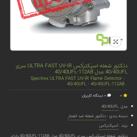
دتکتور شعله اسپکترکس ULTRA FAST UV-IR سری
40/40UFL مدل 40/40UFL-112AB
Spectrex ULTRA FAST UV-IR Flame Detector -
40/40UFL - 40/40UFL-112AB
0
0 دیدگاه کاربران
مدل:
40/40UFL
دسته بندی :
دتکتور شعله ضد انفجار
برند :
اسپکترکس
دتکتور شعله اسپکترکس سری 40/40UFL مدل 40/40UFL-112AB دارای