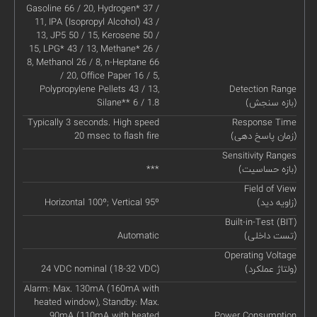
Gasoline 66 / 20, Hydrogen* 37 /
11, IPA (Isopropyl Alcohol) 43 /
13, JP5 50 / 15, Kerosene 50 /
15, LPG* 43 / 13, Methane* 26 /
8, Methanol 26 / 8, n-Heptane 66
/ 20, Office Paper 16 / 5,
Polypropylene Pellets 43 / 13,
Detection Range
(بازه سنجش)
Silane** 6 / 1.8
Typically 3 seconds. High speed
Response Time
(زمان پاسخ دهی)
20 msec to flash fire
Sensitivity Ranges
(بازه حساسیت)
***
Field of View
(زاویه دید)
Horizontal 100º; Vertical 95º
Built-in-Test (BIT)
(تست داخلی)
Automatic
Operating Voltage
(ولتاژ عملکرد)
24 VDC nominal (18-32 VDC)
Alarm: Max. 130mA (160mA with
heated window), Standby: Max.
90mA (110mA with heated
Power Consumption