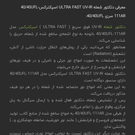
معرفی دتکتور شعله ULTRA FAST UV-IR
اسپکترکس40/40UFL-
111AR
سری 40/40
UFL
:
دتکتور شعله
UV-IR فوق سریع ( ULTRA FAST )
اسپکترکس
مدل
40/40UFL-111AR باتوجه به نوع اشعه‌ی ساطع شده از شعله، حریق را
شناسایی می‌کند.
همانطور که می‌دانید، یکی از روش‌های انتقال حرارت ناشی از آتش،
تشعشع (Radiation) است.
این تشعشعات به صورت امواج نور مرئی و نامرئی و در طیف نورهای
فرابنفش و فروسرخ از حریق خارج می‌شوند.
دتکتور شعله ULTRA FAST UV-IR اسپکترکس مدل 40/40UFL-111AR
دارای سنسور دوگانه‌ است.
به این معنی که، امواج نور متصاعد شده از شعله را در هر دو طیف
مذکور دریافت می‌کند.
پس از تشخیص شعله، دتکتور فعال شده و با ارسال سیگنال به پنل
مرکزی، وقوع حریق را اعلام می‌کند.
از طرفی مدل 40/40UFL-111AR به امواج ساطع شده از منابع کاذب تولید
اشعه‌های فروسرخ و فرابنفش ( مانند نور خورشید، صاعقه، جوشکاری و...)
واکنشی ندارد.
به عبارت دیگر این دتکتور نسبت به تمامی امواج نوری حساس نیست،