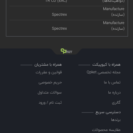
(گواهینامه‌ها)
TR CU (EAC)
Manufacture
(سازنده)
Spectrex
Manufacture
(سازنده)
Spectrex
همراه با کیوپیکت
همراه با مشتریان
مجله تخصصی Qpket
قوانین و مقررات
تماس با ما
حریم خصوصی
درباره ما
سوالات متداول
گالری
ثبت نام / ورود
دسترسی سریع
برندها
مقایسه محصولات