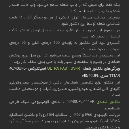
بلکه فقط برای طیفی که از جانب شعله ساطع می‌شود وارد حالت هشدار
شده و به پنل، اعلام خطر می‌کند.
همچنین دریافت همزمان انرژی تابشی از هر دو حسگر UV و IR باعث
شناسایی شعله توسط این دتکتور شود.
در مجموع این تجهیز بسیار دقیق بوده و احتمال ارسال هشدار کاذب
توسط آن بسیار کم است.
گستره‌ی دید این دتکتور به زاویه‌ی 100 درجه‌ی افقی و 95 درجه‌ی
عمودی، محدود شده‌است.
این محدوده‌ی دید نسبتاً وسیع سبب می‌شود که این مدل برای پوشش
فضاهای باز وسیع با سقف‌های بسیار بلند یا حتی بدون سقف بکار ‌رود.
ویژگی‌های دتکتور شعله
ULTRA FAST UV-IR
اسپکترکس 40/40UFL-
111AR
سری
40/40
UFL
:
این دتکتور برای تشخیص شعله‌های ناشی از سوخت‌های هیدروکربنی،
گازهای قابل اشتعال، هیدروکسیل، هیدروژن، فلزات و موادمعدنی مناسب
است.
دتکتور شعله‌ی
40/40UFL-111AR با بدنه‌ی آلومینیومی سبک طراحی
شده‌است.
دریافت تاییدیه‌ی IP66 و IP67 از استاندارد EN (اروپا) و داشتن استاندارد
NEMA آمریکا هردو مقاوم بودن بدنه‌ی این تجهیز درمقابل نفوذ آب و گرد
و خاک را نشان می‌دهد.