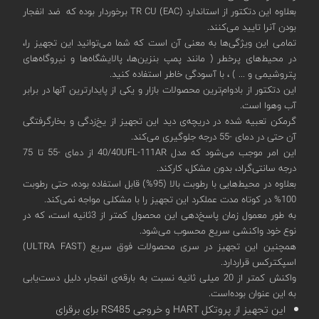
بعلاوه این دتکتور از استاندارد TR CU (EAC) برخوردار بوده که ضد انفجار
بودن آنرا تایید می‌کنند.
تمامی این ویژگی‌ها به معنی آن است که شما می‌توانید این تجهیز را،
در محیط‌های پرخطر ( مانند پمپ بنزین‌ها، پالایشگاه‌ها و نیروگاه‌های
پتروشیمی و ... ) ، با آسودگی خاطر استفاده کنید.
این دتکتور از بادوام‌ترین محصولات بازار و یکی از پایدارترین آنها در برابر
آب وهوا است.
گرمکن تعبیه شده در دریچه‌ی دید این تجهیز از یخ‌زدگی و بخارگرفتگی
آن حتی در دمای -55 درجه جلوگیری می‌کند.
این امر موجب می‌شود که مدل 40/40UFL-111AR از دمای -55 تا 75
درجه سانتی‌گراد، بدون مشکل، کارکند.
بعلاوه در محیط‌هایی با رطوبت بالا (95%) قابل استفاده بوده، حتی رطوبت
100% در کوتاه مدت عملکرد این تجهیز را با مشکلی مواجه نمی‌کند.
به طور معمول زمان پاسخ‌دهی این محصول کمتر از 3ثانیه است، که در
نوع خود واکنشی سریع محسوب می‌شود.
همچنین این تجهیز در سری محصولات فوق سریع (ULTRA FAST)
اسپکترکس قراردارد.
واکنش کمتر از 20 میلی ثانیه نسبت به بارقه‌ی انفجار، دلیل دست‌یابی
به این عنوان بوده‌است.
این تجهیز از پروتکل HART و خروجی RS485 برای برقرای