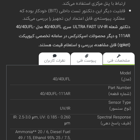
ارتباط با پنل مرکزی استفاده می‌کند.
قابلیت‌ دیگر این دتکتور تست داخلی (BIT) خودکار بوده که
عملکرد پیوسته‌ی قابل اعتماد این تجهیز را بررسی می‌کند.
دتکتور شعله ULTRA FAST UV-IR
سری 40/40
UFL
مدل 40/40UFL-
111AR
و دیگر محصولات اسپکترکس در سامانه تخصصی
کیوپیکت
(
qpket
) قابل مشاهده، بررسی و استعلام قیمت هستند.
مشخصات فنی
پیوست فنی
نظرات کاربران
Model
(مدل)
40/40UFL
Part Number
(شماره قطعه)
40/40UFL-111AR
Sensor Type
(نوع سنسور)
UV/IR
IR: 2.5-3.0 μm, UV: 0.185 - 0.260
Spectral Response
(طیف پاسخ دهی)
μm
Ammonia** 20 / 6, Diesel Fuel
49 / 15, Ethanol 95% 25 / 7.5,