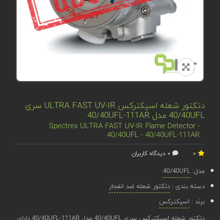
دتکتور شعله اسپکترکس ULTRA FAST UV-IR سری
40/40UFL مدل 40/40UFL-111AR
Spectrex ULTRA FAST UV-IR Flame Detector -
40/40UFL - 40/40UFL-111AR
0
0 دیدگاه کاربران
مدل:
40/40UFL
دسته بندی :
دتکتور شعله ضد انفجار
برند :
اسپکترکس
دتکتور شعله اسپکترکس سری 40/40UFL مدل 40/40UFL-111AR دارای