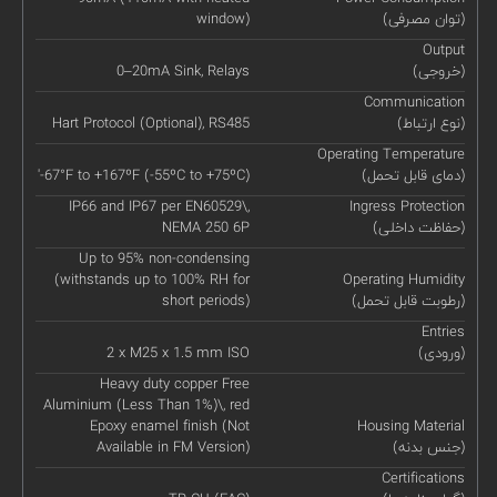
(توان مصرفی)
window)
Output
(خروجی)
0–20mA Sink, Relays
Communication
(نوع ارتباط)
Hart Protocol (Optional), RS485
Operating Temperature
(دمای قابل تحمل)
'-67°F to +167ºF (-55ºC to +75ºC)
IP66 and IP67 per EN60529\,
Ingress Protection
(حفاظت داخلی)
NEMA 250 6P
Up to 95% non-condensing
(withstands up to 100% RH for
Operating Humidity
(رطوبت قابل تحمل)
short periods)
Entries
(ورودی)
2 x M25 x 1.5 mm ISO
Heavy duty copper Free
Aluminium (Less Than 1%)\, red
Epoxy enamel finish (Not
Housing Material
(جنس بدنه)
Available in FM Version)
Certifications